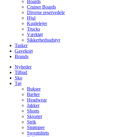
Boards
Cruiser Boards
Diverse reservedele
Hjul
Kuglelejer
Trucks
Værktøj
Sikkerhedsudstyr
Tasker
Gavekort
Brands
Nyheder
Tilbud
Sko
Tøj
Bukser
Bælter
Headwear
Jakker
Shorts
Skjorter
Strik
Strømper
Sweatshirts