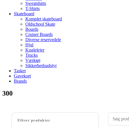
Sweatshirts
T-Shirts
Skateboard
Komplet skateboard
Oldschool Skate
Boards
Cruiser Boards
Diverse reservedele
Hjul
Kuglelejer
Trucks
Værktøj
Sikkerhedsudstyr
Tasker
Gavekort
Brands
300
Filtrer produkter