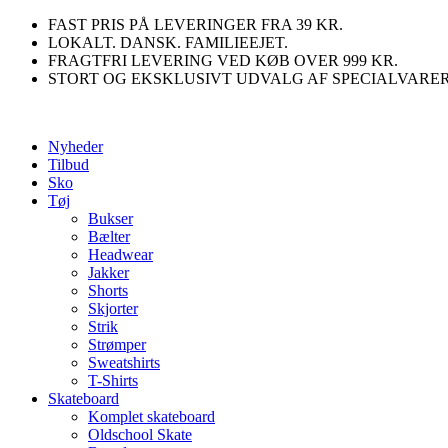
Videre
FAST PRIS PÅ LEVERINGER FRA 39 KR.
til
LOKALT. DANSK. FAMILIEEJET.
indhold
FRAGTFRI LEVERING VED KØB OVER 999 KR.
STORT OG EKSKLUSIVT UDVALG AF SPECIALVARE
Nyheder
Tilbud
Sko
Tøj
Bukser
Bælter
Headwear
Jakker
Shorts
Skjorter
Strik
Strømper
Sweatshirts
T-Shirts
Skateboard
Komplet skateboard
Oldschool Skate