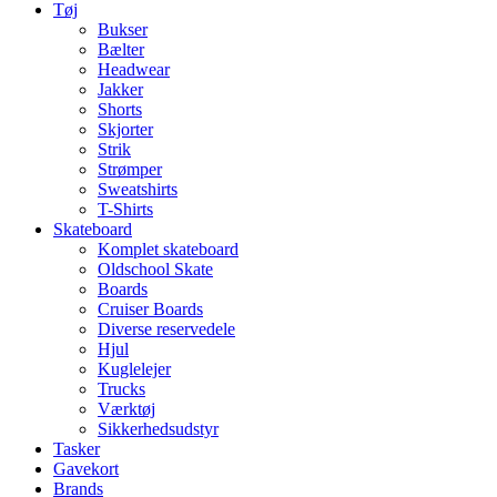
Tøj
Bukser
Bælter
Headwear
Jakker
Shorts
Skjorter
Strik
Strømper
Sweatshirts
T-Shirts
Skateboard
Komplet skateboard
Oldschool Skate
Boards
Cruiser Boards
Diverse reservedele
Hjul
Kuglelejer
Trucks
Værktøj
Sikkerhedsudstyr
Tasker
Gavekort
Brands