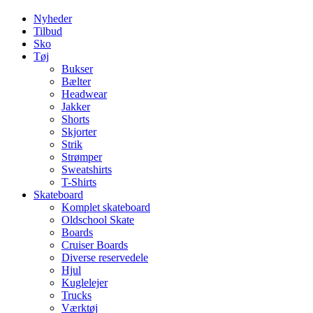
Nyheder
Tilbud
Sko
Tøj
Bukser
Bælter
Headwear
Jakker
Shorts
Skjorter
Strik
Strømper
Sweatshirts
T-Shirts
Skateboard
Komplet skateboard
Oldschool Skate
Boards
Cruiser Boards
Diverse reservedele
Hjul
Kuglelejer
Trucks
Værktøj