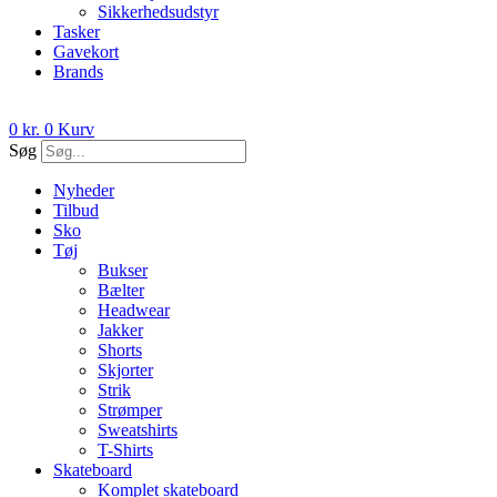
Sikkerhedsudstyr
Tasker
Gavekort
Brands
0
kr.
0
Kurv
Søg
Nyheder
Tilbud
Sko
Tøj
Bukser
Bælter
Headwear
Jakker
Shorts
Skjorter
Strik
Strømper
Sweatshirts
T-Shirts
Skateboard
Komplet skateboard