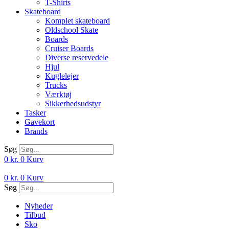
T-Shirts
Skateboard
Komplet skateboard
Oldschool Skate
Boards
Cruiser Boards
Diverse reservedele
Hjul
Kuglelejer
Trucks
Værktøj
Sikkerhedsudstyr
Tasker
Gavekort
Brands
Søg
0
kr.
0
Kurv
0
kr.
0
Kurv
Søg
Nyheder
Tilbud
Sko