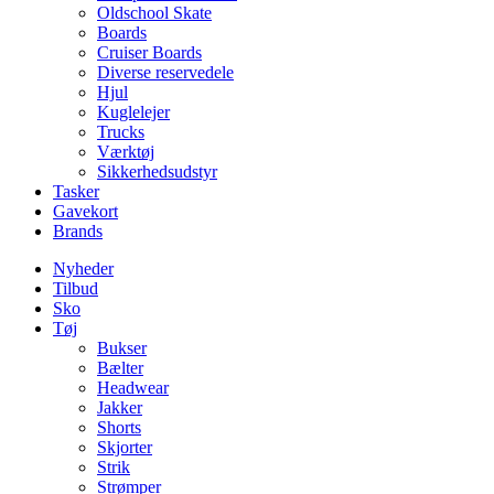
Oldschool Skate
Boards
Cruiser Boards
Diverse reservedele
Hjul
Kuglelejer
Trucks
Værktøj
Sikkerhedsudstyr
Tasker
Gavekort
Brands
Nyheder
Tilbud
Sko
Tøj
Bukser
Bælter
Headwear
Jakker
Shorts
Skjorter
Strik
Strømper