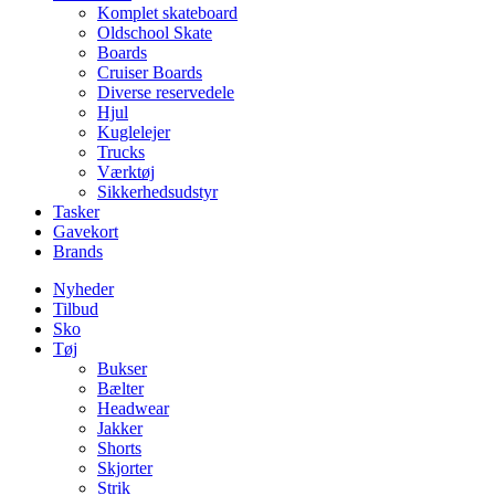
Komplet skateboard
Oldschool Skate
Boards
Cruiser Boards
Diverse reservedele
Hjul
Kuglelejer
Trucks
Værktøj
Sikkerhedsudstyr
Tasker
Gavekort
Brands
Nyheder
Tilbud
Sko
Tøj
Bukser
Bælter
Headwear
Jakker
Shorts
Skjorter
Strik