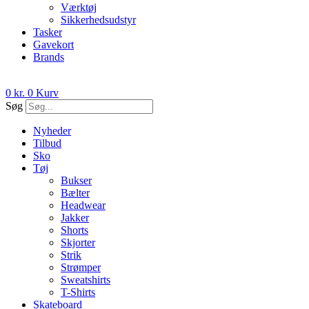
Værktøj
Sikkerhedsudstyr
Tasker
Gavekort
Brands
0
kr.
0
Kurv
Søg
Nyheder
Tilbud
Sko
Tøj
Bukser
Bælter
Headwear
Jakker
Shorts
Skjorter
Strik
Strømper
Sweatshirts
T-Shirts
Skateboard