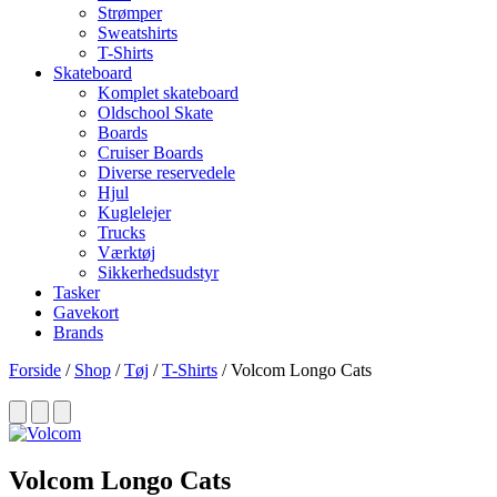
Strømper
Sweatshirts
T-Shirts
Skateboard
Komplet skateboard
Oldschool Skate
Boards
Cruiser Boards
Diverse reservedele
Hjul
Kuglelejer
Trucks
Værktøj
Sikkerhedsudstyr
Tasker
Gavekort
Brands
Forside
/
Shop
/
Tøj
/
T-Shirts
/ Volcom Longo Cats
Volcom Longo Cats