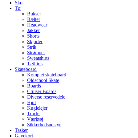
Sko
Tøj
Bukser
Bælter
Headwear
Jakker
Shorts
Skjorter
Strik
Strømper
Sweatshirts
T-Shirts
Skateboard
Komplet skateboard
Oldschool Skate
Boards
Cruiser Boards
Diverse reservedele
Hjul
Kuglelejer
Trucks
Værktøj
Sikkerhedsudstyr
Tasker
Gavekort