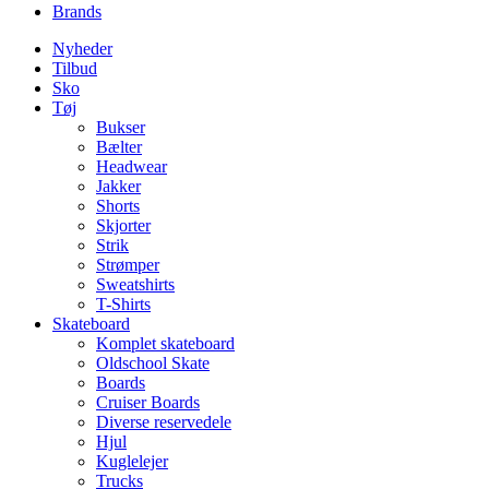
Brands
Nyheder
Tilbud
Sko
Tøj
Bukser
Bælter
Headwear
Jakker
Shorts
Skjorter
Strik
Strømper
Sweatshirts
T-Shirts
Skateboard
Komplet skateboard
Oldschool Skate
Boards
Cruiser Boards
Diverse reservedele
Hjul
Kuglelejer
Trucks