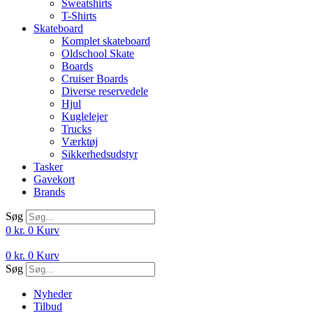
Sweatshirts
T-Shirts
Skateboard
Komplet skateboard
Oldschool Skate
Boards
Cruiser Boards
Diverse reservedele
Hjul
Kuglelejer
Trucks
Værktøj
Sikkerhedsudstyr
Tasker
Gavekort
Brands
Søg
0
kr.
0
Kurv
0
kr.
0
Kurv
Søg
Nyheder
Tilbud