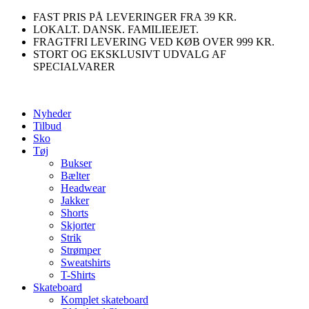
Videre
FAST PRIS PÅ LEVERINGER FRA 39 KR.
til
LOKALT. DANSK. FAMILIEEJET.
indhold
FRAGTFRI LEVERING VED KØB OVER 999 KR.
STORT OG EKSKLUSIVT UDVALG AF
SPECIALVARER
Nyheder
Tilbud
Sko
Tøj
Bukser
Bælter
Headwear
Jakker
Shorts
Skjorter
Strik
Strømper
Sweatshirts
T-Shirts
Skateboard
Komplet skateboard