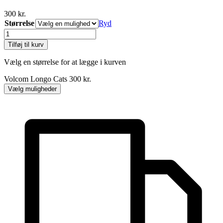
300
kr.
Størrelse
Ryd
Volcom
Longo
Tilføj til kurv
Cats
antal
Vælg en størrelse for at lægge i kurven
Volcom Longo Cats
300
kr.
Vælg muligheder