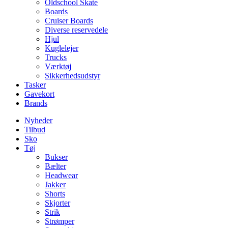
Oldschool Skate
Boards
Cruiser Boards
Diverse reservedele
Hjul
Kuglelejer
Trucks
Værktøj
Sikkerhedsudstyr
Tasker
Gavekort
Brands
Nyheder
Tilbud
Sko
Tøj
Bukser
Bælter
Headwear
Jakker
Shorts
Skjorter
Strik
Strømper