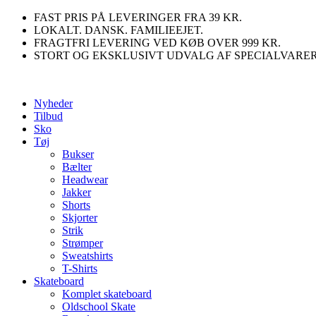
Videre
FAST PRIS PÅ LEVERINGER FRA 39 KR.
til
LOKALT. DANSK. FAMILIEEJET.
indhold
FRAGTFRI LEVERING VED KØB OVER 999 KR.
STORT OG EKSKLUSIVT UDVALG AF SPECIALVARE
Nyheder
Tilbud
Sko
Tøj
Bukser
Bælter
Headwear
Jakker
Shorts
Skjorter
Strik
Strømper
Sweatshirts
T-Shirts
Skateboard
Komplet skateboard
Oldschool Skate