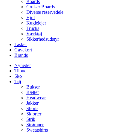
Boards
Cruiser Boards
Diverse reservedele
Hjul
Kuglelejer
Trucks
Værktøj
Sikkerhedsudstyr
Tasker
Gavekort
Brands
Nyheder
Tilbud
Sko
Tøj
Bukser
Bælter
Headwear
Jakker
Shorts
Skjorter
Strik
Strømper
Sweatshirts