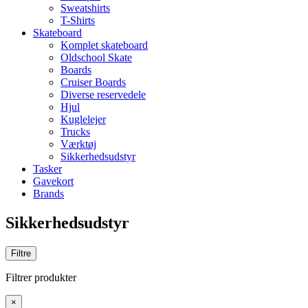
Sweatshirts
T-Shirts
Skateboard
Komplet skateboard
Oldschool Skate
Boards
Cruiser Boards
Diverse reservedele
Hjul
Kuglelejer
Trucks
Værktøj
Sikkerhedsudstyr
Tasker
Gavekort
Brands
Sikkerhedsudstyr
Filtre
Filtrer produkter
×