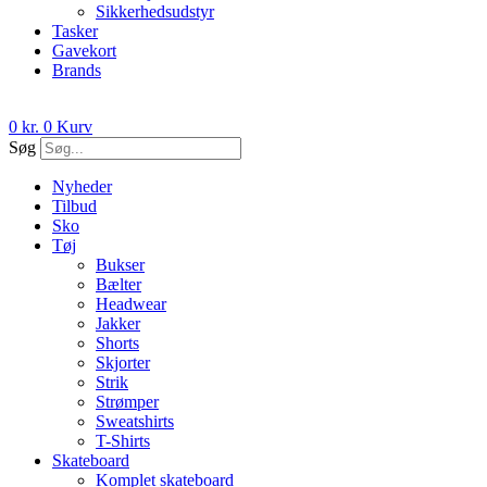
Sikkerhedsudstyr
Tasker
Gavekort
Brands
0
kr.
0
Kurv
Søg
Nyheder
Tilbud
Sko
Tøj
Bukser
Bælter
Headwear
Jakker
Shorts
Skjorter
Strik
Strømper
Sweatshirts
T-Shirts
Skateboard
Komplet skateboard