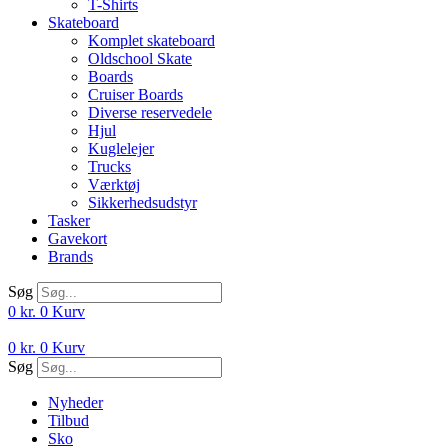
T-Shirts
Skateboard
Komplet skateboard
Oldschool Skate
Boards
Cruiser Boards
Diverse reservedele
Hjul
Kuglelejer
Trucks
Værktøj
Sikkerhedsudstyr
Tasker
Gavekort
Brands
Søg
0
kr.
0
Kurv
0
kr.
0
Kurv
Søg
Nyheder
Tilbud
Sko