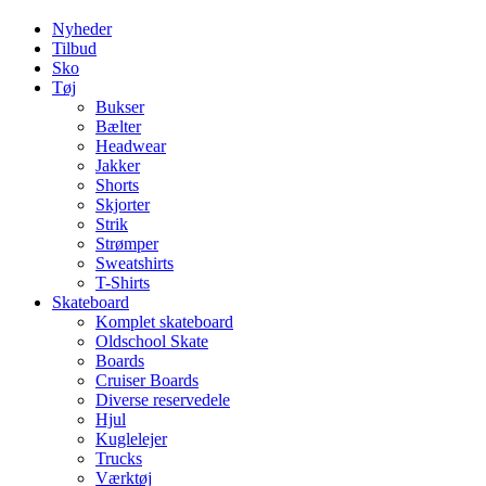
Nyheder
Tilbud
Sko
Tøj
Bukser
Bælter
Headwear
Jakker
Shorts
Skjorter
Strik
Strømper
Sweatshirts
T-Shirts
Skateboard
Komplet skateboard
Oldschool Skate
Boards
Cruiser Boards
Diverse reservedele
Hjul
Kuglelejer
Trucks
Værktøj