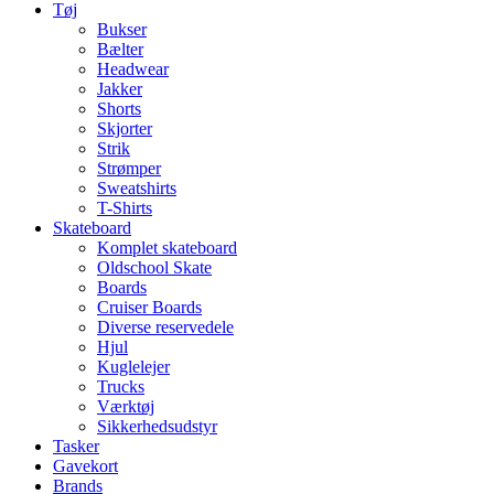
Tøj
Bukser
Bælter
Headwear
Jakker
Shorts
Skjorter
Strik
Strømper
Sweatshirts
T-Shirts
Skateboard
Komplet skateboard
Oldschool Skate
Boards
Cruiser Boards
Diverse reservedele
Hjul
Kuglelejer
Trucks
Værktøj
Sikkerhedsudstyr
Tasker
Gavekort
Brands