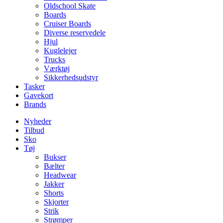
Oldschool Skate
Boards
Cruiser Boards
Diverse reservedele
Hjul
Kuglelejer
Trucks
Værktøj
Sikkerhedsudstyr
Tasker
Gavekort
Brands
Nyheder
Tilbud
Sko
Tøj
Bukser
Bælter
Headwear
Jakker
Shorts
Skjorter
Strik
Strømper