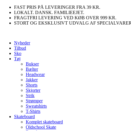
Videre
FAST PRIS PÅ LEVERINGER FRA 39 KR.
til
LOKALT. DANSK. FAMILIEEJET.
indhold
FRAGTFRI LEVERING VED KØB OVER 999 KR.
STORT OG EKSKLUSIVT UDVALG AF SPECIALVARE
Nyheder
Tilbud
Sko
Tøj
Bukser
Bælter
Headwear
Jakker
Shorts
Skjorter
Strik
Strømper
Sweatshirts
T-Shirts
Skateboard
Komplet skateboard
Oldschool Skate