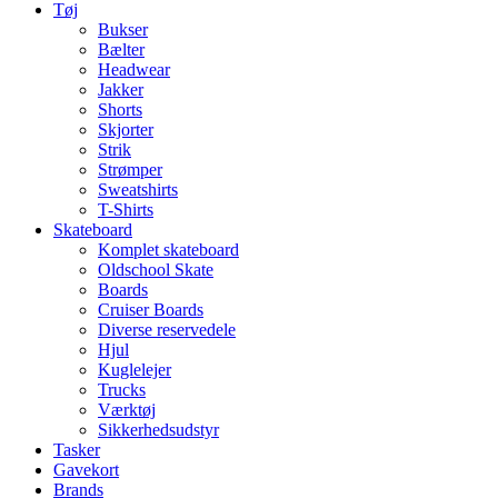
Tøj
Bukser
Bælter
Headwear
Jakker
Shorts
Skjorter
Strik
Strømper
Sweatshirts
T-Shirts
Skateboard
Komplet skateboard
Oldschool Skate
Boards
Cruiser Boards
Diverse reservedele
Hjul
Kuglelejer
Trucks
Værktøj
Sikkerhedsudstyr
Tasker
Gavekort
Brands