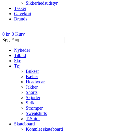
Sikkerhedsudstyr
Tasker
Gavekort
Brands
0
kr.
0
Kurv
Søg
Nyheder
Tilbud
Sko
Tøj
Bukser
Bælter
Headwear
Jakker
Shorts
Skjorter
Strik
Strømper
Sweatshirts
T-Shirts
Skateboard
Komplet skateboard