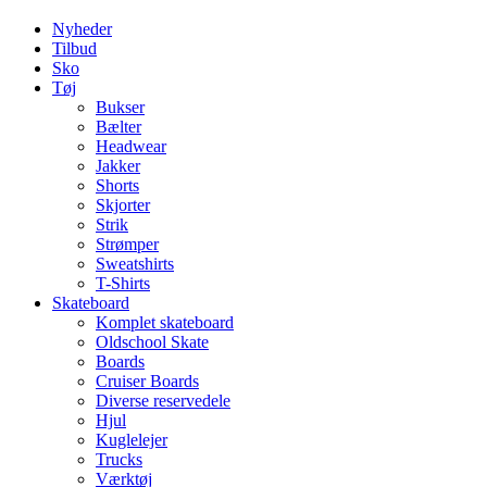
Nyheder
Tilbud
Sko
Tøj
Bukser
Bælter
Headwear
Jakker
Shorts
Skjorter
Strik
Strømper
Sweatshirts
T-Shirts
Skateboard
Komplet skateboard
Oldschool Skate
Boards
Cruiser Boards
Diverse reservedele
Hjul
Kuglelejer
Trucks
Værktøj