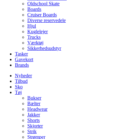
Oldschool Skate
Boards
Cruiser Boards
Diverse reservedele
Hjul
Kuglelejer
Trucks
Værktøj
Sikkerhedsudstyr
Tasker
Gavekort
Brands
Nyheder
Tilbud
Sko
Tøj
Bukser
Bælter
Headwear
Jakker
Shorts
Skjorter
Strik
Strømper