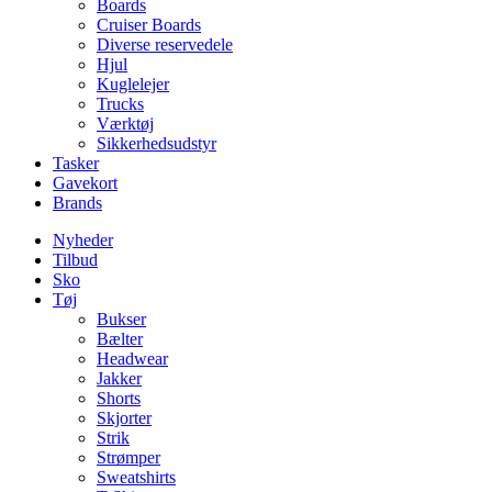
Boards
Cruiser Boards
Diverse reservedele
Hjul
Kuglelejer
Trucks
Værktøj
Sikkerhedsudstyr
Tasker
Gavekort
Brands
Nyheder
Tilbud
Sko
Tøj
Bukser
Bælter
Headwear
Jakker
Shorts
Skjorter
Strik
Strømper
Sweatshirts