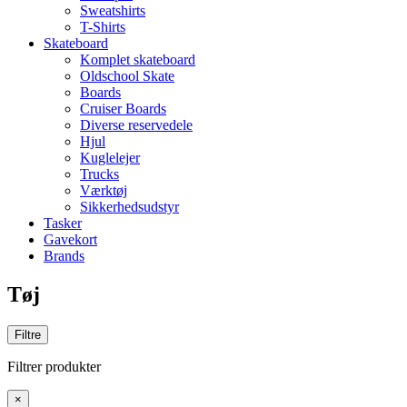
Sweatshirts
T-Shirts
Skateboard
Komplet skateboard
Oldschool Skate
Boards
Cruiser Boards
Diverse reservedele
Hjul
Kuglelejer
Trucks
Værktøj
Sikkerhedsudstyr
Tasker
Gavekort
Brands
Tøj
Filtre
Filtrer produkter
×