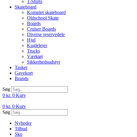
T-Shirts
Skateboard
Komplet skateboard
Oldschool Skate
Boards
Cruiser Boards
Diverse reservedele
Hjul
Kuglelejer
Trucks
Værktøj
Sikkerhedsudstyr
Tasker
Gavekort
Brands
Søg
0
kr.
0
Kurv
0
kr.
0
Kurv
Søg
Nyheder
Tilbud
Sko