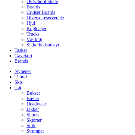
Oldschool Skate
Boards
Cruiser Boards
Diverse reservedele
Hjul
Kuglelejer
Trucks
Værktøj
Sikkerhedsudstyr
Tasker
Gavekort
Brands
Nyheder
Tilbud
Sko
Tøj
Bukser
Bælter
Headwear
Jakker
Shorts
Skjorter
Strik
Strømper