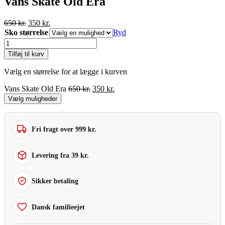
Vans Skate Old Era
Den
Den
650
kr.
350
kr.
oprindelige
aktuelle
Sko størrelse
Ryd
pris
pris
Vans
var:
er:
Skate
Tilføj til kurv
650 kr..
350 kr..
Old
Era
Vælg en størrelse for at lægge i kurven
antal
Den
Den
Vans Skate Old Era
650
kr.
350
kr.
oprindelige
aktuelle
Vælg muligheder
pris
pris
var:
er:
650 kr..
350 kr..
Fri fragt over 999 kr.
Levering fra 39 kr.
Sikker betaling
Dansk familieejet