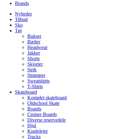
Brands
Nyheder
Tilbud
Sko
Tøj
Bukser
Bælter
Headwear
Jakker
Shorts
Skjorter
Strik
Strømper
Sweatshirts
T-Shirts
Skateboard
Komplet skateboard
Oldschool Skate
Boards
Cruiser Boards
Diverse reservedele
Hjul
Kuglelejer
Trucks