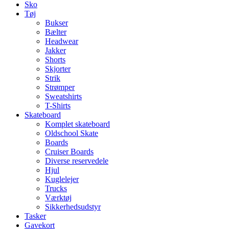
Sko
Tøj
Bukser
Bælter
Headwear
Jakker
Shorts
Skjorter
Strik
Strømper
Sweatshirts
T-Shirts
Skateboard
Komplet skateboard
Oldschool Skate
Boards
Cruiser Boards
Diverse reservedele
Hjul
Kuglelejer
Trucks
Værktøj
Sikkerhedsudstyr
Tasker
Gavekort