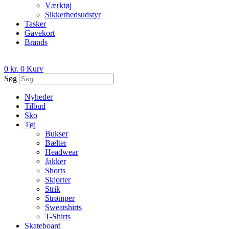
Værktøj
Sikkerhedsudstyr
Tasker
Gavekort
Brands
0
kr.
0
Kurv
Søg
Nyheder
Tilbud
Sko
Tøj
Bukser
Bælter
Headwear
Jakker
Shorts
Skjorter
Strik
Strømper
Sweatshirts
T-Shirts
Skateboard