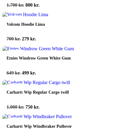
Den
Den
1.700
kr.
800
kr.
oprindelige
aktuelle
pris
pris
spar 60%
var:
er:
Volcom Hoodie Lima
1.700 kr..
800 kr..
Den
Den
700
kr.
279
kr.
oprindelige
aktuelle
pris
pris
spar 23%
var:
er:
Etnies Windrow Green White Gum
700 kr..
279 kr..
Den
Den
649
kr.
499
kr.
oprindelige
aktuelle
pris
pris
spar 25%
var:
er:
Carhartt Wip Regular Cargo twill
649 kr..
499 kr..
Den
Den
1.000
kr.
750
kr.
oprindelige
aktuelle
pris
pris
spar 48%
var:
er:
Carhartt Wip Windbraker Pullover
1.000 kr..
750 kr..