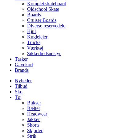
Komplet skateboard
Oldschool Skate
Boards
Cruiser Boards
Diverse reservedele
Hjul
Kuglelejer
Trucks
Værktøj
Sikkerhedsudstyr
Tasker
Gavekort
Brands
Nyheder
Tilbud
Sko
Tøj
Bukser
Bælter
Headwear
Jakker
Shorts
Skjorter
Strik