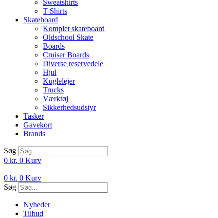
Sweatshirts
T-Shirts
Skateboard
Komplet skateboard
Oldschool Skate
Boards
Cruiser Boards
Diverse reservedele
Hjul
Kuglelejer
Trucks
Værktøj
Sikkerhedsudstyr
Tasker
Gavekort
Brands
Søg
0
kr.
0
Kurv
0
kr.
0
Kurv
Søg
Nyheder
Tilbud