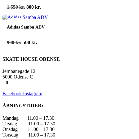
Den
Den
1.550
kr.
800
kr.
oprindelige
aktuelle
pris
pris
spar 44%
var:
er:
Adidas Samba ADV
1.550 kr..
800 kr..
Den
Den
900
kr.
500
kr.
oprindelige
aktuelle
pris
pris
SKATE HOUSE ODENSE
var:
er:
900 kr..
500 kr..
Jernbanegade 12
5000 Odense C
Tlf:
22 45 84 39
info@skatehouse.dk
Facebook
Instagram
ÅBNINGSTIDER:
Mandag 11.00 – 17.30
Tirsdag 11.00 – 17.30
Onsdag 11.00 – 17.30
Torsdag 11.00 – 17.30