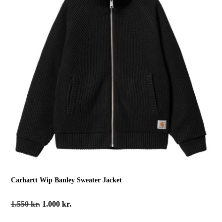
Carhartt Wip Banley Sweater Jacket
Den
Den
1.550
kr.
1.000
kr.
oprindelige
aktuelle