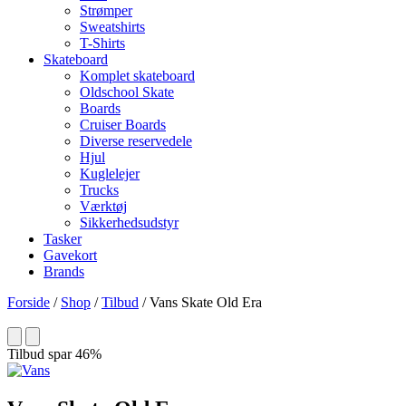
Strømper
Sweatshirts
T-Shirts
Skateboard
Komplet skateboard
Oldschool Skate
Boards
Cruiser Boards
Diverse reservedele
Hjul
Kuglelejer
Trucks
Værktøj
Sikkerhedsudstyr
Tasker
Gavekort
Brands
Forside
/
Shop
/
Tilbud
/ Vans Skate Old Era
Tilbud
spar 46%