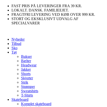
Videre
FAST PRIS PÅ LEVERINGER FRA 39 KR.
til
LOKALT. DANSK. FAMILIEEJET.
indhold
FRAGTFRI LEVERING VED KØB OVER 999 KR.
STORT OG EKSKLUSIVT UDVALG AF
SPECIALVARER
Nyheder
Tilbud
Sko
Tøj
Bukser
Bælter
Headwear
Jakker
Shorts
Skjorter
Strik
Strømper
Sweatshirts
T-Shirts
Skateboard
Komplet skateboard