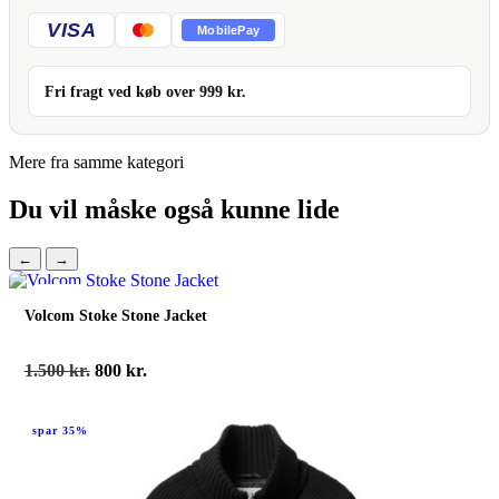
VISA
MobilePay
Fri fragt ved køb over
999
kr.
Mere fra samme kategori
Du vil måske også kunne lide
←
→
spar 47%
Volcom Stoke Stone Jacket
Den
Den
1.500
kr.
800
kr.
oprindelige
aktuelle
pris
pris
spar 35%
var:
er:
1.500 kr..
800 kr..