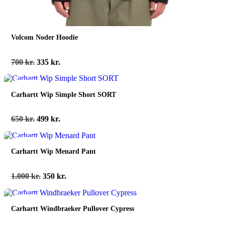
Volcom Noder Hoodie
Den
Den
700
kr.
335
kr.
oprindelige
aktuelle
pris
pris
spar 23%
var:
er:
Carhartt Wip Simple Short SORT
700 kr..
335 kr..
Den
Den
650
kr.
499
kr.
oprindelige
aktuelle
pris
pris
spar 65%
var:
er:
Carhartt Wip Menard Pant
650 kr..
499 kr..
Den
Den
1.000
kr.
350
kr.
oprindelige
aktuelle
pris
pris
spar 53%
var:
er:
Carhartt Windbraeker Pullover Cypress
1.000 kr..
350 kr..