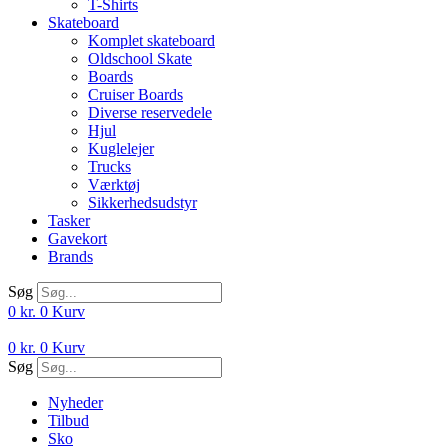
T-Shirts
Skateboard
Komplet skateboard
Oldschool Skate
Boards
Cruiser Boards
Diverse reservedele
Hjul
Kuglelejer
Trucks
Værktøj
Sikkerhedsudstyr
Tasker
Gavekort
Brands
Søg
0
kr.
0
Kurv
0
kr.
0
Kurv
Søg
Nyheder
Tilbud
Sko