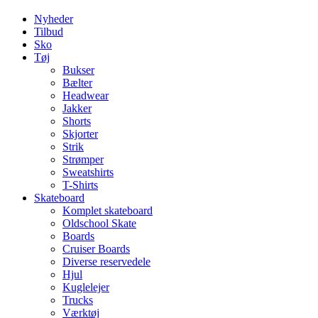
Nyheder
Tilbud
Sko
Tøj
Bukser
Bælter
Headwear
Jakker
Shorts
Skjorter
Strik
Strømper
Sweatshirts
T-Shirts
Skateboard
Komplet skateboard
Oldschool Skate
Boards
Cruiser Boards
Diverse reservedele
Hjul
Kuglelejer
Trucks
Værktøj