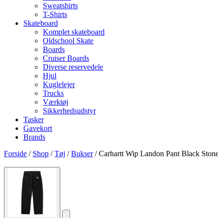
Sweatshirts
T-Shirts
Skateboard
Komplet skateboard
Oldschool Skate
Boards
Cruiser Boards
Diverse reservedele
Hjul
Kuglelejer
Trucks
Værktøj
Sikkerhedsudstyr
Tasker
Gavekort
Brands
Forside
/
Shop
/
Tøj
/
Bukser
/ Carhartt Wip Landon Pant Black Sto