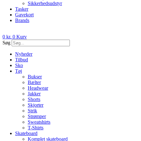
Sikkerhedsudstyr
Tasker
Gavekort
Brands
0
kr.
0
Kurv
Søg
Nyheder
Tilbud
Sko
Tøj
Bukser
Bælter
Headwear
Jakker
Shorts
Skjorter
Strik
Strømper
Sweatshirts
T-Shirts
Skateboard
Komplet skateboard