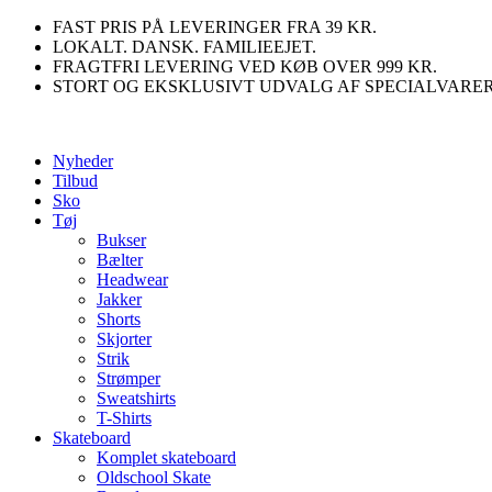
Videre
FAST PRIS PÅ LEVERINGER FRA 39 KR.
til
LOKALT. DANSK. FAMILIEEJET.
indhold
FRAGTFRI LEVERING VED KØB OVER 999 KR.
STORT OG EKSKLUSIVT UDVALG AF SPECIALVARE
Nyheder
Tilbud
Sko
Tøj
Bukser
Bælter
Headwear
Jakker
Shorts
Skjorter
Strik
Strømper
Sweatshirts
T-Shirts
Skateboard
Komplet skateboard
Oldschool Skate