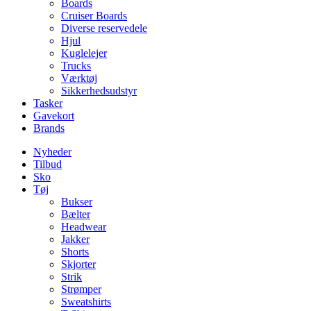
Boards
Cruiser Boards
Diverse reservedele
Hjul
Kuglelejer
Trucks
Værktøj
Sikkerhedsudstyr
Tasker
Gavekort
Brands
Nyheder
Tilbud
Sko
Tøj
Bukser
Bælter
Headwear
Jakker
Shorts
Skjorter
Strik
Strømper
Sweatshirts