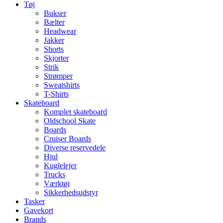
Tøj
Bukser
Bælter
Headwear
Jakker
Shorts
Skjorter
Strik
Strømper
Sweatshirts
T-Shirts
Skateboard
Komplet skateboard
Oldschool Skate
Boards
Cruiser Boards
Diverse reservedele
Hjul
Kuglelejer
Trucks
Værktøj
Sikkerhedsudstyr
Tasker
Gavekort
Brands