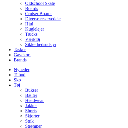
Oldschool Skate
Boards
Cruiser Boards
Diverse reservedele
Hjul
Kuglelejer
Trucks
Værktøj
Sikkerhedsudstyr
Tasker
Gavekort
Brands
Nyheder
Tilbud
Sko
Tøj
Bukser
Bælter
Headwear
Jakker
Shorts
Skjorter
Strik
Strømper