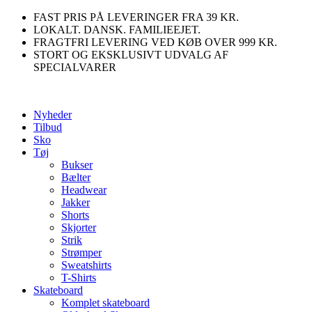
Videre
FAST PRIS PÅ LEVERINGER FRA 39 KR.
til
LOKALT. DANSK. FAMILIEEJET.
indhold
FRAGTFRI LEVERING VED KØB OVER 999 KR.
STORT OG EKSKLUSIVT UDVALG AF
SPECIALVARER
Nyheder
Tilbud
Sko
Tøj
Bukser
Bælter
Headwear
Jakker
Shorts
Skjorter
Strik
Strømper
Sweatshirts
T-Shirts
Skateboard
Komplet skateboard