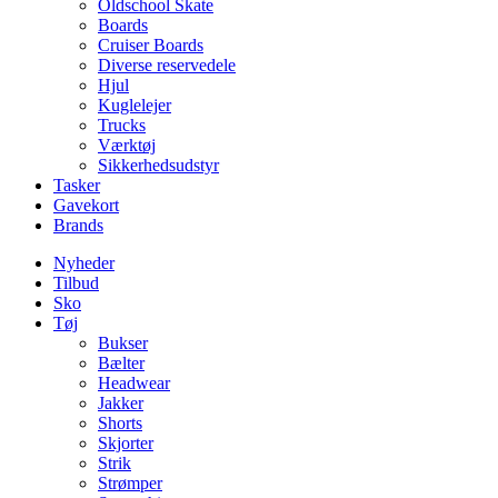
Oldschool Skate
Boards
Cruiser Boards
Diverse reservedele
Hjul
Kuglelejer
Trucks
Værktøj
Sikkerhedsudstyr
Tasker
Gavekort
Brands
Nyheder
Tilbud
Sko
Tøj
Bukser
Bælter
Headwear
Jakker
Shorts
Skjorter
Strik
Strømper