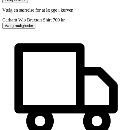
Braxton
Shirt
Vælg en størrelse for at lægge i kurven
antal
Carhartt Wip Braxton Shirt
700
kr.
Vælg muligheder