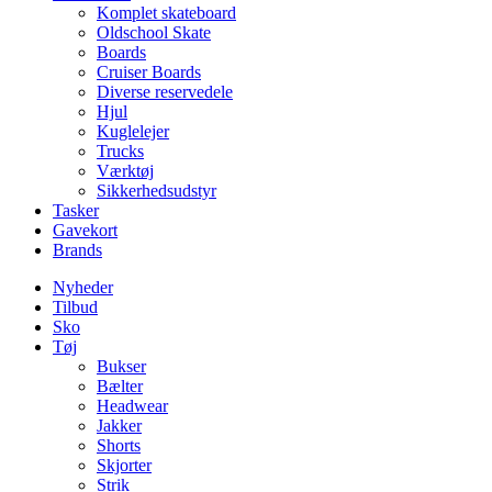
Komplet skateboard
Oldschool Skate
Boards
Cruiser Boards
Diverse reservedele
Hjul
Kuglelejer
Trucks
Værktøj
Sikkerhedsudstyr
Tasker
Gavekort
Brands
Nyheder
Tilbud
Sko
Tøj
Bukser
Bælter
Headwear
Jakker
Shorts
Skjorter
Strik