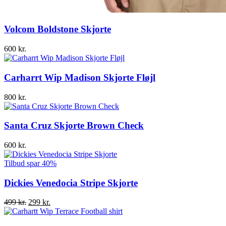
Volcom Boldstone Skjorte
600
kr.
Carharrt Wip Madison Skjorte Fløjl
800
kr.
Santa Cruz Skjorte Brown Check
600
kr.
Tilbud
spar 40%
Dickies Venedocia Stripe Skjorte
Den
Den
499
kr.
299
kr.
oprindelige
aktuelle
pris
pris