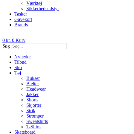
Værktøj
Sikkerhedsudstyr
Tasker
Gavekort
Brands
0
kr.
0
Kurv
Søg
Nyheder
Tilbud
Sko
Tøj
Bukser
Bælter
Headwear
Jakker
Shorts
Skjorter
Strik
Strømper
Sweatshirts
T-Shirts
Skateboard