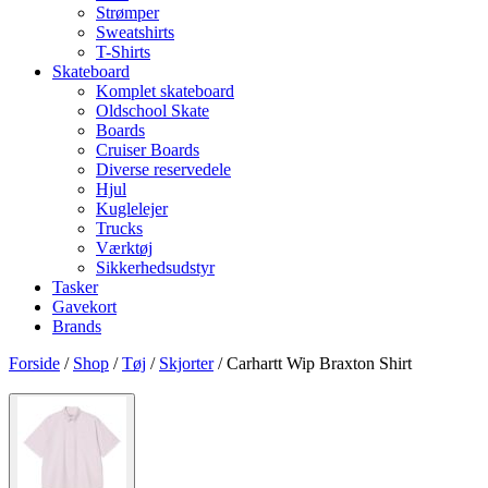
Strømper
Sweatshirts
T-Shirts
Skateboard
Komplet skateboard
Oldschool Skate
Boards
Cruiser Boards
Diverse reservedele
Hjul
Kuglelejer
Trucks
Værktøj
Sikkerhedsudstyr
Tasker
Gavekort
Brands
Forside
/
Shop
/
Tøj
/
Skjorter
/ Carhartt Wip Braxton Shirt