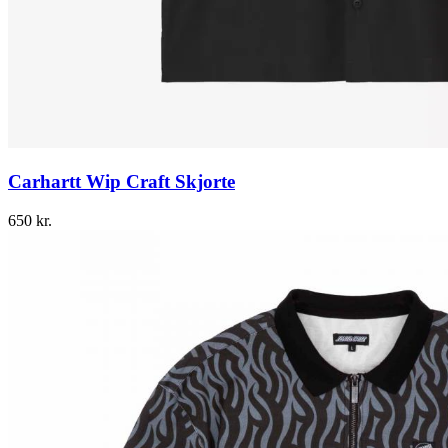
Carhartt Wip Craft Skjorte
650
kr.