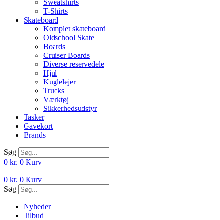
Sweatshirts
T-Shirts
Skateboard
Komplet skateboard
Oldschool Skate
Boards
Cruiser Boards
Diverse reservedele
Hjul
Kuglelejer
Trucks
Værktøj
Sikkerhedsudstyr
Tasker
Gavekort
Brands
Søg
0
kr.
0
Kurv
0
kr.
0
Kurv
Søg
Nyheder
Tilbud