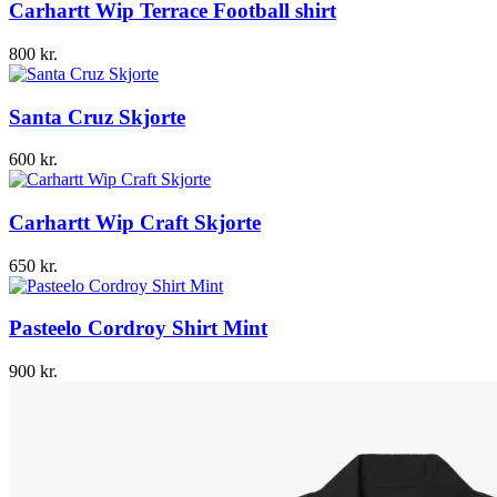
var:
er:
Carhartt Wip Terrace Football shirt
499 kr..
299 kr..
800
kr.
Santa Cruz Skjorte
600
kr.
Carhartt Wip Craft Skjorte
650
kr.
Pasteelo Cordroy Shirt Mint
900
kr.