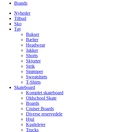
Brands
Nyheder
Tilbud
Sko
Tøj
Bukser
Bælter
Headwear
Jakker
Shorts
Skjorter
Strik
Strømper
Sweatshirts
T-Shirts
Skateboard
Komplet skateboard
Oldschool Skate
Boards
Cruiser Boards
Diverse reservedele
Hjul
Kuglelejer
Trucks