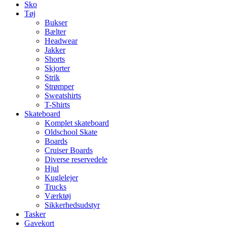
Sko
Tøj
Bukser
Bælter
Headwear
Jakker
Shorts
Skjorter
Strik
Strømper
Sweatshirts
T-Shirts
Skateboard
Komplet skateboard
Oldschool Skate
Boards
Cruiser Boards
Diverse reservedele
Hjul
Kuglelejer
Trucks
Værktøj
Sikkerhedsudstyr
Tasker
Gavekort