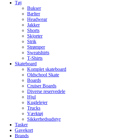
Tøj
Bukser
Bælter
Headwear
Jakker
Shorts
Skjorter
Strik
Strømper
Sweatshirts
T-Shirts
Skateboard
Komplet skateboard
Oldschool Skate
Boards
Cruiser Boards
Diverse reservedele
Hjul
Kuglelejer
Trucks
Værktøj
Sikkerhedsudstyr
Tasker
Gavekort
Brands