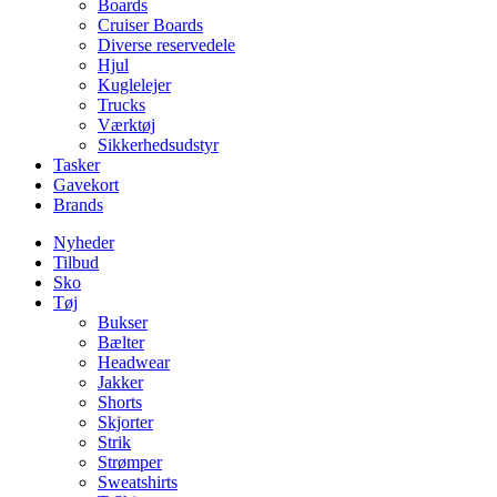
Boards
Cruiser Boards
Diverse reservedele
Hjul
Kuglelejer
Trucks
Værktøj
Sikkerhedsudstyr
Tasker
Gavekort
Brands
Nyheder
Tilbud
Sko
Tøj
Bukser
Bælter
Headwear
Jakker
Shorts
Skjorter
Strik
Strømper
Sweatshirts