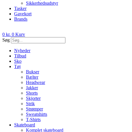
Sikkerhedsudstyr
Tasker
Gavekort
Brands
0
kr.
0
Kurv
Søg
Nyheder
Tilbud
Sko
Tøj
Bukser
Bælter
Headwear
Jakker
Shorts
Skjorter
Strik
Strømper
Sweatshirts
T-Shirts
Skateboard
Komplet skateboard