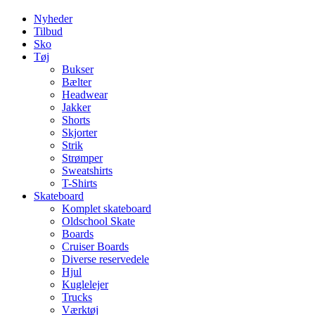
Nyheder
Tilbud
Sko
Tøj
Bukser
Bælter
Headwear
Jakker
Shorts
Skjorter
Strik
Strømper
Sweatshirts
T-Shirts
Skateboard
Komplet skateboard
Oldschool Skate
Boards
Cruiser Boards
Diverse reservedele
Hjul
Kuglelejer
Trucks
Værktøj