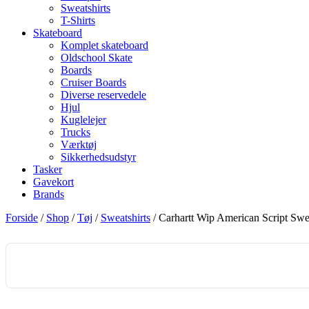
Sweatshirts
T-Shirts
Skateboard
Komplet skateboard
Oldschool Skate
Boards
Cruiser Boards
Diverse reservedele
Hjul
Kuglelejer
Trucks
Værktøj
Sikkerhedsudstyr
Tasker
Gavekort
Brands
Forside
/
Shop
/
Tøj
/
Sweatshirts
/ Carhartt Wip American Script Swea