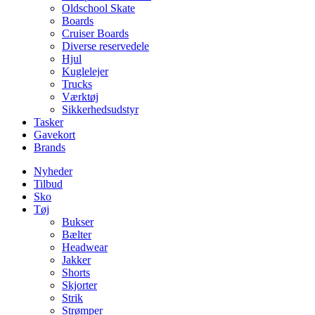
Oldschool Skate
Boards
Cruiser Boards
Diverse reservedele
Hjul
Kuglelejer
Trucks
Værktøj
Sikkerhedsudstyr
Tasker
Gavekort
Brands
Nyheder
Tilbud
Sko
Tøj
Bukser
Bælter
Headwear
Jakker
Shorts
Skjorter
Strik
Strømper