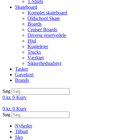
T-Shirts
Skateboard
Komplet skateboard
Oldschool Skate
Boards
Cruiser Boards
Diverse reservedele
Hjul
Kuglelejer
Trucks
Værktøj
Sikkerhedsudstyr
Tasker
Gavekort
Brands
Søg
0
kr.
0
Kurv
0
kr.
0
Kurv
Søg
Nyheder
Tilbud
Sko