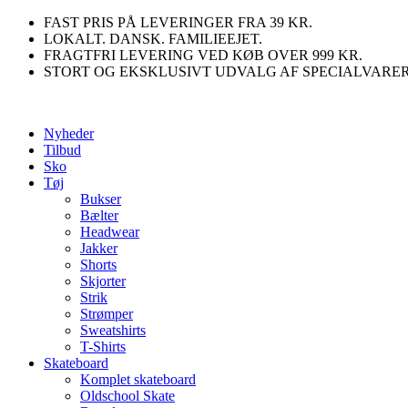
Videre
FAST PRIS PÅ LEVERINGER FRA 39 KR.
til
LOKALT. DANSK. FAMILIEEJET.
indhold
FRAGTFRI LEVERING VED KØB OVER 999 KR.
STORT OG EKSKLUSIVT UDVALG AF SPECIALVARE
Nyheder
Tilbud
Sko
Tøj
Bukser
Bælter
Headwear
Jakker
Shorts
Skjorter
Strik
Strømper
Sweatshirts
T-Shirts
Skateboard
Komplet skateboard
Oldschool Skate