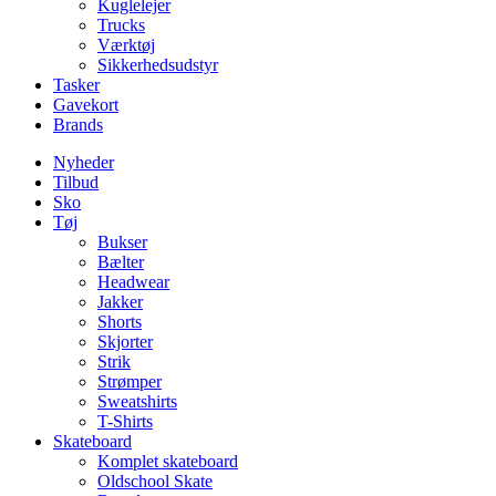
Kuglelejer
Trucks
Værktøj
Sikkerhedsudstyr
Tasker
Gavekort
Brands
Nyheder
Tilbud
Sko
Tøj
Bukser
Bælter
Headwear
Jakker
Shorts
Skjorter
Strik
Strømper
Sweatshirts
T-Shirts
Skateboard
Komplet skateboard
Oldschool Skate