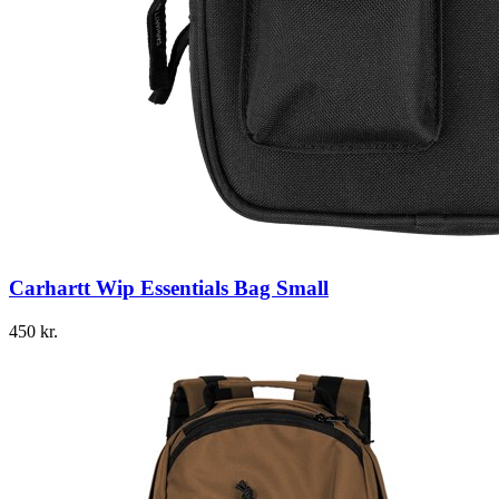
Carhartt Wip Essentials Bag Small
450
kr.