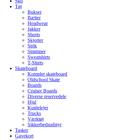
Sko
Tøj
Bukser
Bælter
Headwear
Jakker
Shorts
Skjorter
Strik
Strømper
Sweatshirts
T-Shirts
Skateboard
Komplet skateboard
Oldschool Skate
Boards
Cruiser Boards
Diverse reservedele
Hjul
Kuglelejer
Trucks
Værktøj
Sikkerhedsudstyr
Tasker
Gavekort