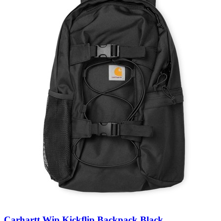
Carhartt Wip Kickflip Backpack Black