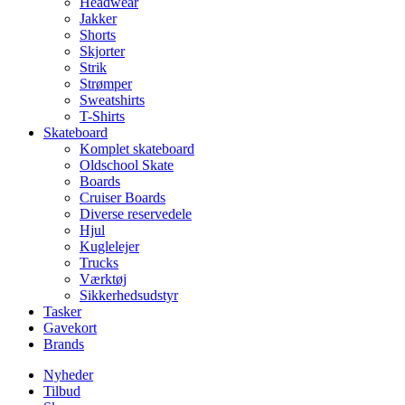
Headwear
Jakker
Shorts
Skjorter
Strik
Strømper
Sweatshirts
T-Shirts
Skateboard
Komplet skateboard
Oldschool Skate
Boards
Cruiser Boards
Diverse reservedele
Hjul
Kuglelejer
Trucks
Værktøj
Sikkerhedsudstyr
Tasker
Gavekort
Brands
Nyheder
Tilbud