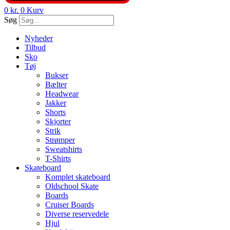
0
kr.
0
Kurv
Søg
Nyheder
Tilbud
Sko
Tøj
Bukser
Bælter
Headwear
Jakker
Shorts
Skjorter
Strik
Strømper
Sweatshirts
T-Shirts
Skateboard
Komplet skateboard
Oldschool Skate
Boards
Cruiser Boards
Diverse reservedele
Hjul