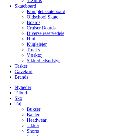
T-Shirts
Skateboard
Komplet skateboard
Oldschool Skate
Boards
Cruiser Boards
Diverse reservedele
Hjul
Kuglelejer
Trucks
Værktøj
Sikkerhedsudstyr
Tasker
Gavekort
Brands
Nyheder
Tilbud
Sko
Tøj
Bukser
Bælter
Headwear
Jakker
Shorts