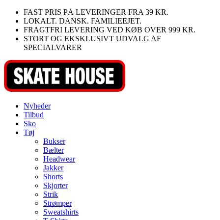
Videre
FAST PRIS PÅ LEVERINGER FRA 39 KR.
til
LOKALT. DANSK. FAMILIEEJET.
indhold
FRAGTFRI LEVERING VED KØB OVER 999 KR.
STORT OG EKSKLUSIVT UDVALG AF
SPECIALVARER
Nyheder
Tilbud
Sko
Tøj
Bukser
Bælter
Headwear
Jakker
Shorts
Skjorter
Strik
Strømper
Sweatshirts