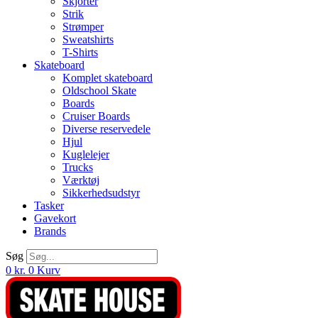
Skjorter
Strik
Strømper
Sweatshirts
T-Shirts
Skateboard
Komplet skateboard
Oldschool Skate
Boards
Cruiser Boards
Diverse reservedele
Hjul
Kuglelejer
Trucks
Værktøj
Sikkerhedsudstyr
Tasker
Gavekort
Brands
Søg
0
kr.
0
Kurv