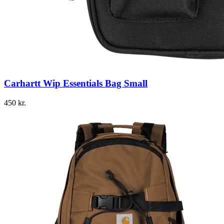
Carhartt Wip Essentials Bag Small
450
kr.