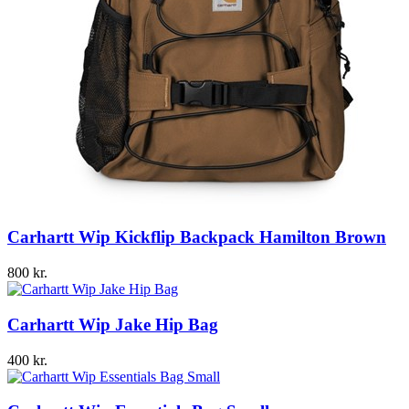
Carhartt Wip Kickflip Backpack Hamilton Brown
800
kr.
Carhartt Wip Jake Hip Bag
400
kr.