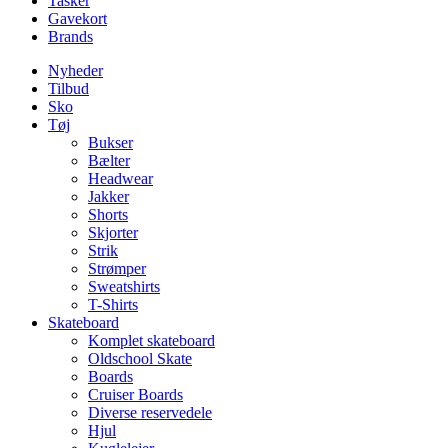
Tasker
Gavekort
Brands
Nyheder
Tilbud
Sko
Tøj
Bukser
Bælter
Headwear
Jakker
Shorts
Skjorter
Strik
Strømper
Sweatshirts
T-Shirts
Skateboard
Komplet skateboard
Oldschool Skate
Boards
Cruiser Boards
Diverse reservedele
Hjul