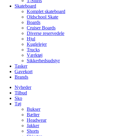
T-Shirts
Skateboard
Komplet skateboard
Oldschool Skate
Boards
Cruiser Boards
Diverse reservedele
Hjul
Kuglelejer
Trucks
Værktøj
Sikkerhedsudstyr
Tasker
Gavekort
Brands
Nyheder
Tilbud
Sko
Tøj
Bukser
Bælter
Headwear
Jakker
Shorts