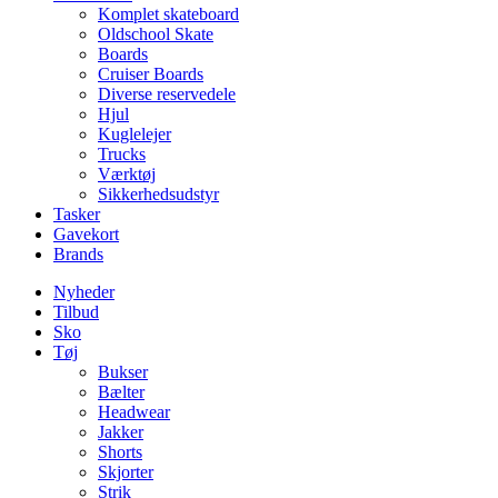
Komplet skateboard
Oldschool Skate
Boards
Cruiser Boards
Diverse reservedele
Hjul
Kuglelejer
Trucks
Værktøj
Sikkerhedsudstyr
Tasker
Gavekort
Brands
Nyheder
Tilbud
Sko
Tøj
Bukser
Bælter
Headwear
Jakker
Shorts
Skjorter
Strik