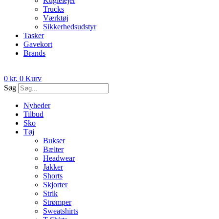
Kuglelejer
Trucks
Værktøj
Sikkerhedsudstyr
Tasker
Gavekort
Brands
0
kr.
0
Kurv
Søg
Nyheder
Tilbud
Sko
Tøj
Bukser
Bælter
Headwear
Jakker
Shorts
Skjorter
Strik
Strømper
Sweatshirts