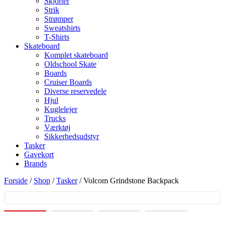
Skjorter
Strik
Strømper
Sweatshirts
T-Shirts
Skateboard
Komplet skateboard
Oldschool Skate
Boards
Cruiser Boards
Diverse reservedele
Hjul
Kuglelejer
Trucks
Værktøj
Sikkerhedsudstyr
Tasker
Gavekort
Brands
Forside
/
Shop
/
Tasker
/ Volcom Grindstone Backpack