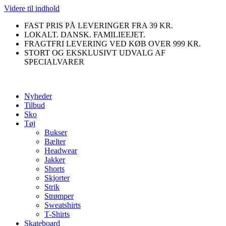
Videre til indhold
FAST PRIS PÅ LEVERINGER FRA 39 KR.
LOKALT. DANSK. FAMILIEEJET.
FRAGTFRI LEVERING VED KØB OVER 999 KR.
STORT OG EKSKLUSIVT UDVALG AF
SPECIALVARER
Nyheder
Tilbud
Sko
Tøj
Bukser
Bælter
Headwear
Jakker
Shorts
Skjorter
Strik
Strømper
Sweatshirts
T-Shirts
Skateboard