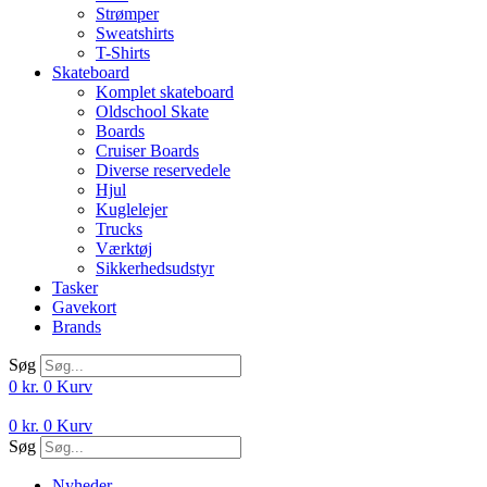
Strømper
Sweatshirts
T-Shirts
Skateboard
Komplet skateboard
Oldschool Skate
Boards
Cruiser Boards
Diverse reservedele
Hjul
Kuglelejer
Trucks
Værktøj
Sikkerhedsudstyr
Tasker
Gavekort
Brands
Søg
0
kr.
0
Kurv
0
kr.
0
Kurv
Søg
Nyheder