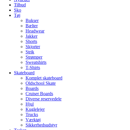
Tilbud
Sko
Tøj
Bukser
Bælter
Headwear
Jakker
Shorts
Skjorter
Strik
Strømper
Sweatshirts
T-Shirts
Skateboard
Komplet skateboard
Oldschool Skate
Boards
Cruiser Boards
Diverse reservedele
Hjul
Kuglelejer
Trucks
Værktøj
Sikkerhedsudstyr