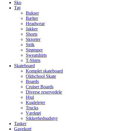
Sko
Tøj
Bukser
Bælter
Headwear
Jakker
Shorts
Skjorter
Strik
Strømper
Sweatshirts
T-Shirts
Skateboard
Komplet skateboard
Oldschool Skate
Boards
Cruiser Boards
Diverse reservedele
Hjul
Kuglelejer
Trucks
Værktøj
Sikkerhedsudstyr
Tasker
Gavekort