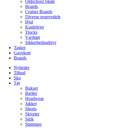
Oldschool Skate
Boards
Cruiser Boards
Diverse reservedele
Hjul
Kuglelejer
Trucks
Værktøj
Sikkerhedsudstyr
Tasker
Gavekort
Brands
Nyheder
Tilbud
Sko
Tøj
Bukser
Bælter
Headwear
Jakker
Shorts
Skjorter
Strik
Strømper