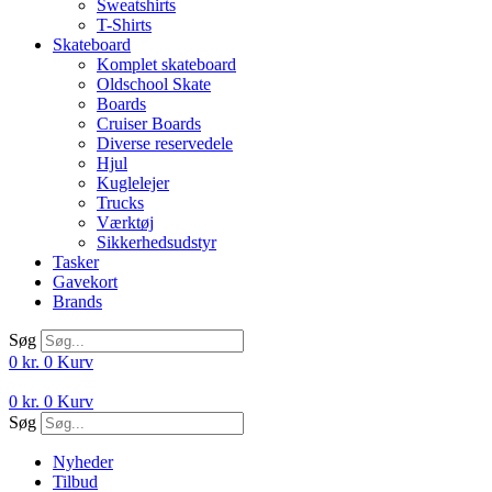
Sweatshirts
T-Shirts
Skateboard
Komplet skateboard
Oldschool Skate
Boards
Cruiser Boards
Diverse reservedele
Hjul
Kuglelejer
Trucks
Værktøj
Sikkerhedsudstyr
Tasker
Gavekort
Brands
Søg
0
kr.
0
Kurv
0
kr.
0
Kurv
Søg
Nyheder
Tilbud