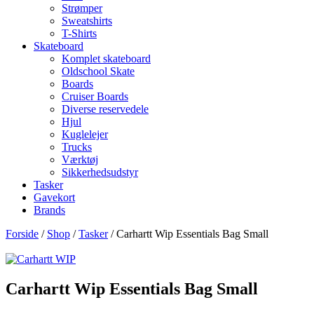
Strømper
Sweatshirts
T-Shirts
Skateboard
Komplet skateboard
Oldschool Skate
Boards
Cruiser Boards
Diverse reservedele
Hjul
Kuglelejer
Trucks
Værktøj
Sikkerhedsudstyr
Tasker
Gavekort
Brands
Forside
/
Shop
/
Tasker
/ Carhartt Wip Essentials Bag Small
Carhartt Wip Essentials Bag Small