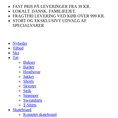
Videre
FAST PRIS PÅ LEVERINGER FRA 39 KR.
til
LOKALT. DANSK. FAMILIEEJET.
indhold
FRAGTFRI LEVERING VED KØB OVER 999 KR.
STORT OG EKSKLUSIVT UDVALG AF
SPECIALVARER
Nyheder
Tilbud
Sko
Tøj
Bukser
Bælter
Headwear
Jakker
Shorts
Skjorter
Strik
Strømper
Sweatshirts
T-Shirts
Skateboard
Komplet skateboard