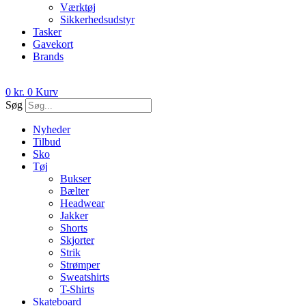
Værktøj
Sikkerhedsudstyr
Tasker
Gavekort
Brands
0
kr.
0
Kurv
Søg
Nyheder
Tilbud
Sko
Tøj
Bukser
Bælter
Headwear
Jakker
Shorts
Skjorter
Strik
Strømper
Sweatshirts
T-Shirts
Skateboard