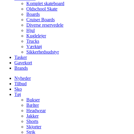
Komplet skateboard
Oldschool Skate
Boards
Cruiser Boards
Diverse reservedele
Hjul
Kuglelejer
Trucks
Værktøj
Sikkerhedsudstyr
Tasker
Gavekort
Brands
Nyheder
Tilbud
Sko
Tøj
Bukser
Bælter
Headwear
Jakker
Shorts
Skjorter
Strik