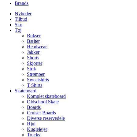
Brands
Nyheder
Tilbud
Sko
Tøj
Bukser
Bælter
Headwear
Jakker
Shorts
Skjorter
Strik
Strømper
Sweatshirts
T-Shirts
Skateboard
Komplet skateboard
Oldschool Skate
Boards
Cruiser Boards
Diverse reservedele
Hjul
Kuglelejer
Trucks