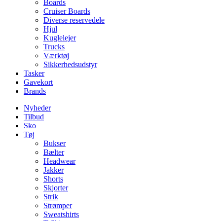
Boards
Cruiser Boards
Diverse reservedele
Hjul
Kuglelejer
Trucks
Værktøj
Sikkerhedsudstyr
Tasker
Gavekort
Brands
Nyheder
Tilbud
Sko
Tøj
Bukser
Bælter
Headwear
Jakker
Shorts
Skjorter
Strik
Strømper
Sweatshirts