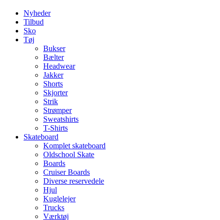
Nyheder
Tilbud
Sko
Tøj
Bukser
Bælter
Headwear
Jakker
Shorts
Skjorter
Strik
Strømper
Sweatshirts
T-Shirts
Skateboard
Komplet skateboard
Oldschool Skate
Boards
Cruiser Boards
Diverse reservedele
Hjul
Kuglelejer
Trucks
Værktøj