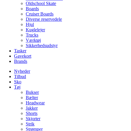
Oldschool Skate
Boards
Cruiser Boards
Diverse reservedele
Hjul
Kuglelejer
Trucks
Værktøj
Sikkerhedsudstyr
Tasker
Gavekort
Brands
Nyheder
Tilbud
Sko
Tøj
Bukser
Bælter
Headwear
Jakker
Shorts
Skjorter
Strik
Strømper