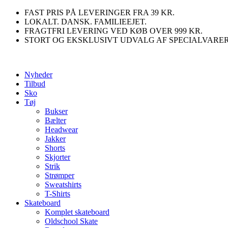
Videre
FAST PRIS PÅ LEVERINGER FRA 39 KR.
til
LOKALT. DANSK. FAMILIEEJET.
indhold
FRAGTFRI LEVERING VED KØB OVER 999 KR.
STORT OG EKSKLUSIVT UDVALG AF SPECIALVARE
Nyheder
Tilbud
Sko
Tøj
Bukser
Bælter
Headwear
Jakker
Shorts
Skjorter
Strik
Strømper
Sweatshirts
T-Shirts
Skateboard
Komplet skateboard
Oldschool Skate