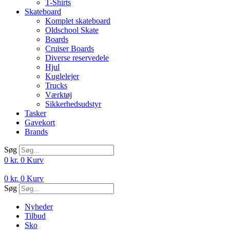
T-Shirts
Skateboard
Komplet skateboard
Oldschool Skate
Boards
Cruiser Boards
Diverse reservedele
Hjul
Kuglelejer
Trucks
Værktøj
Sikkerhedsudstyr
Tasker
Gavekort
Brands
Søg
0
kr.
0
Kurv
0
kr.
0
Kurv
Søg
Nyheder
Tilbud
Sko