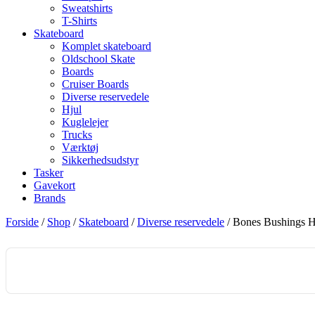
Sweatshirts
T-Shirts
Skateboard
Komplet skateboard
Oldschool Skate
Boards
Cruiser Boards
Diverse reservedele
Hjul
Kuglelejer
Trucks
Værktøj
Sikkerhedsudstyr
Tasker
Gavekort
Brands
Forside
/
Shop
/
Skateboard
/
Diverse reservedele
/ Bones Bushings 