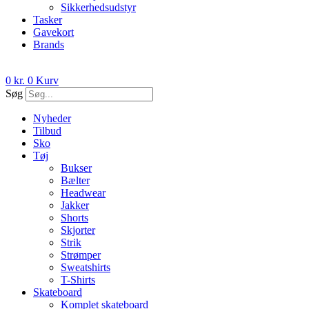
Sikkerhedsudstyr
Tasker
Gavekort
Brands
0
kr.
0
Kurv
Søg
Nyheder
Tilbud
Sko
Tøj
Bukser
Bælter
Headwear
Jakker
Shorts
Skjorter
Strik
Strømper
Sweatshirts
T-Shirts
Skateboard
Komplet skateboard