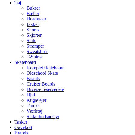
Tøj
Bukser
Bælter
Headwear
Jakker
Shorts
Skjorter
Strik
Strømper
Sweatshirts
T-Shirts
Skateboard
Komplet skateboard
Oldschool Skate
Boards
Cruiser Boards
Diverse reservedele
Hjul
Kuglelejer
Trucks
Værktøj
Sikkerhedsudstyr
Tasker
Gavekort
Brands