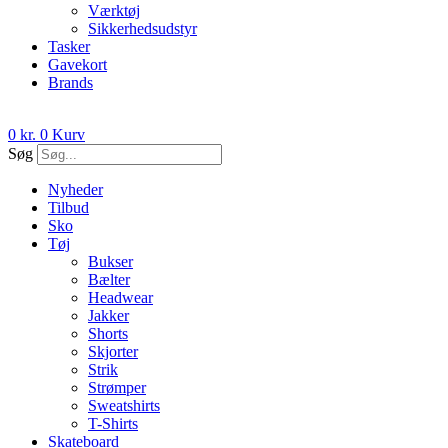
Værktøj
Sikkerhedsudstyr
Tasker
Gavekort
Brands
0
kr.
0
Kurv
Søg
Nyheder
Tilbud
Sko
Tøj
Bukser
Bælter
Headwear
Jakker
Shorts
Skjorter
Strik
Strømper
Sweatshirts
T-Shirts
Skateboard