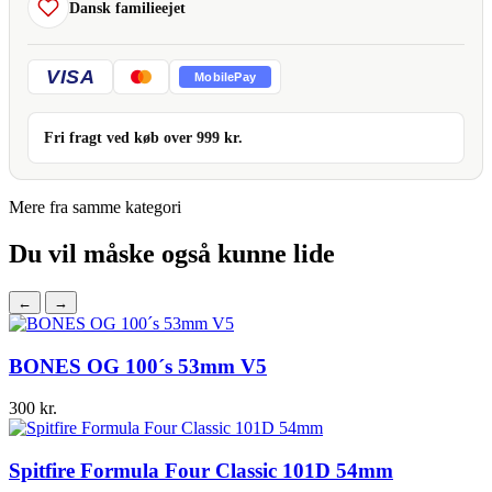
Dansk familieejet
VISA
MobilePay
Fri fragt ved køb over
999
kr.
Mere fra samme kategori
Du vil måske også kunne lide
←
→
BONES OG 100´s 53mm V5
300
kr.
Spitfire Formula Four Classic 101D 54mm