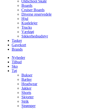
Oldschool Skate
Boards
Cruiser Boards
Diverse reservedele
Hjul
Kuglelejer
Trucks
Værktøj
Sikkerhedsudstyr
Tasker
Gavekort
Brands
Nyheder
Tilbud
Sko
Tøj
Bukser
Bælter
Headwear
Jakker
Shorts
Skjorter
Strik
Strømper