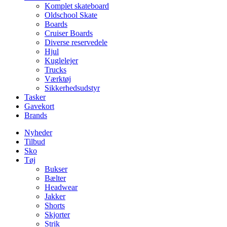
Komplet skateboard
Oldschool Skate
Boards
Cruiser Boards
Diverse reservedele
Hjul
Kuglelejer
Trucks
Værktøj
Sikkerhedsudstyr
Tasker
Gavekort
Brands
Nyheder
Tilbud
Sko
Tøj
Bukser
Bælter
Headwear
Jakker
Shorts
Skjorter
Strik