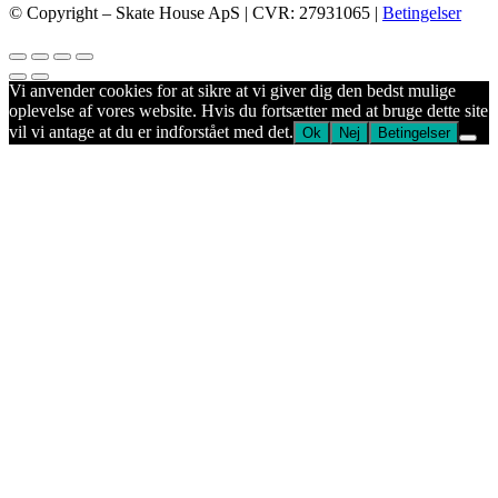
© Copyright – Skate House ApS | CVR: 27931065 |
Betingelser
Vi anvender cookies for at sikre at vi giver dig den bedst mulige
oplevelse af vores website. Hvis du fortsætter med at bruge dette site
vil vi antage at du er indforstået med det.
Ok
Nej
Betingelser