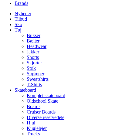
Brands
Nyheder
Tilbud
Sko
Tøj
Bukser
Bælter
Headwear
Jakker
Shorts
Skjorter
Strik
Strømper
Sweatshirts
T-Shirts
Skateboard
Komplet skateboard
Oldschool Skate
Boards
Cruiser Boards
Diverse reservedele
Hjul
Kuglelejer
Trucks