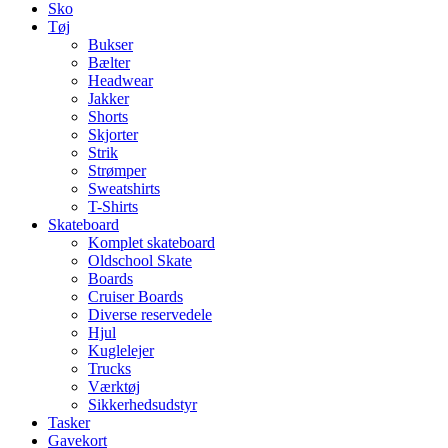
Sko
Tøj
Bukser
Bælter
Headwear
Jakker
Shorts
Skjorter
Strik
Strømper
Sweatshirts
T-Shirts
Skateboard
Komplet skateboard
Oldschool Skate
Boards
Cruiser Boards
Diverse reservedele
Hjul
Kuglelejer
Trucks
Værktøj
Sikkerhedsudstyr
Tasker
Gavekort