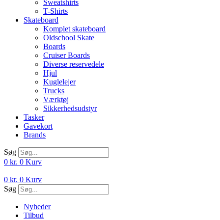
Sweatshirts
T-Shirts
Skateboard
Komplet skateboard
Oldschool Skate
Boards
Cruiser Boards
Diverse reservedele
Hjul
Kuglelejer
Trucks
Værktøj
Sikkerhedsudstyr
Tasker
Gavekort
Brands
Søg
0
kr.
0
Kurv
0
kr.
0
Kurv
Søg
Nyheder
Tilbud