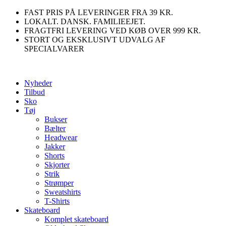
Videre
FAST PRIS PÅ LEVERINGER FRA 39 KR.
til
LOKALT. DANSK. FAMILIEEJET.
indhold
FRAGTFRI LEVERING VED KØB OVER 999 KR.
STORT OG EKSKLUSIVT UDVALG AF
SPECIALVARER
Nyheder
Tilbud
Sko
Tøj
Bukser
Bælter
Headwear
Jakker
Shorts
Skjorter
Strik
Strømper
Sweatshirts
T-Shirts
Skateboard
Komplet skateboard