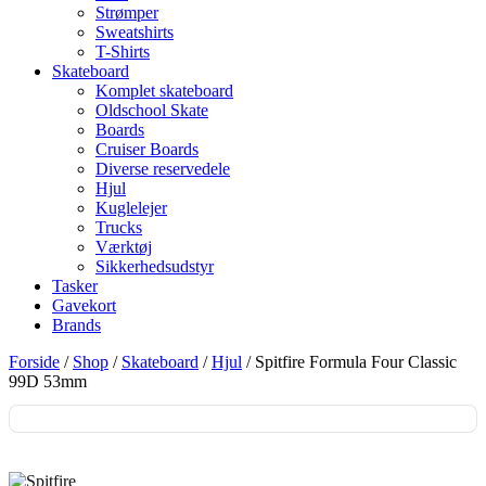
Strømper
Sweatshirts
T-Shirts
Skateboard
Komplet skateboard
Oldschool Skate
Boards
Cruiser Boards
Diverse reservedele
Hjul
Kuglelejer
Trucks
Værktøj
Sikkerhedsudstyr
Tasker
Gavekort
Brands
Forside
/
Shop
/
Skateboard
/
Hjul
/ Spitfire Formula Four Classic
99D 53mm