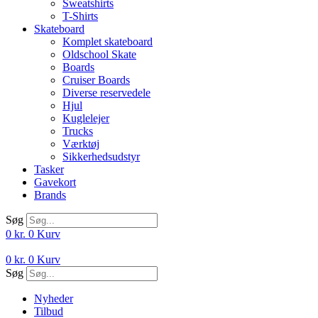
Sweatshirts
T-Shirts
Skateboard
Komplet skateboard
Oldschool Skate
Boards
Cruiser Boards
Diverse reservedele
Hjul
Kuglelejer
Trucks
Værktøj
Sikkerhedsudstyr
Tasker
Gavekort
Brands
Søg
0
kr.
0
Kurv
0
kr.
0
Kurv
Søg
Nyheder
Tilbud