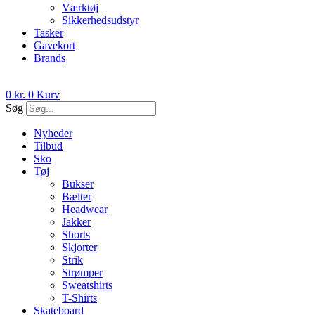
Værktøj
Sikkerhedsudstyr
Tasker
Gavekort
Brands
0
kr.
0
Kurv
Søg
Nyheder
Tilbud
Sko
Tøj
Bukser
Bælter
Headwear
Jakker
Shorts
Skjorter
Strik
Strømper
Sweatshirts
T-Shirts
Skateboard