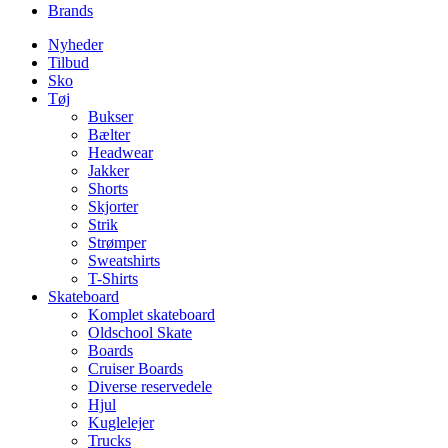
Brands
Nyheder
Tilbud
Sko
Tøj
Bukser
Bælter
Headwear
Jakker
Shorts
Skjorter
Strik
Strømper
Sweatshirts
T-Shirts
Skateboard
Komplet skateboard
Oldschool Skate
Boards
Cruiser Boards
Diverse reservedele
Hjul
Kuglelejer
Trucks