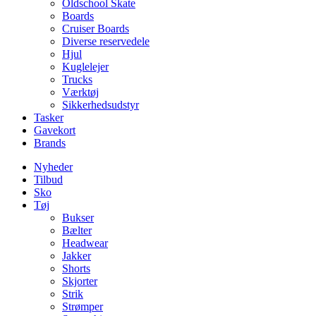
Oldschool Skate
Boards
Cruiser Boards
Diverse reservedele
Hjul
Kuglelejer
Trucks
Værktøj
Sikkerhedsudstyr
Tasker
Gavekort
Brands
Nyheder
Tilbud
Sko
Tøj
Bukser
Bælter
Headwear
Jakker
Shorts
Skjorter
Strik
Strømper