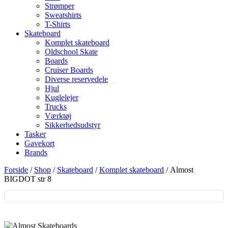
Strømper
Sweatshirts
T-Shirts
Skateboard
Komplet skateboard
Oldschool Skate
Boards
Cruiser Boards
Diverse reservedele
Hjul
Kuglelejer
Trucks
Værktøj
Sikkerhedsudstyr
Tasker
Gavekort
Brands
Forside
/
Shop
/
Skateboard
/
Komplet skateboard
/ Almost
BIGDOT str 8