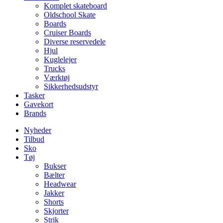
Komplet skateboard
Oldschool Skate
Boards
Cruiser Boards
Diverse reservedele
Hjul
Kuglelejer
Trucks
Værktøj
Sikkerhedsudstyr
Tasker
Gavekort
Brands
Nyheder
Tilbud
Sko
Tøj
Bukser
Bælter
Headwear
Jakker
Shorts
Skjorter
Strik