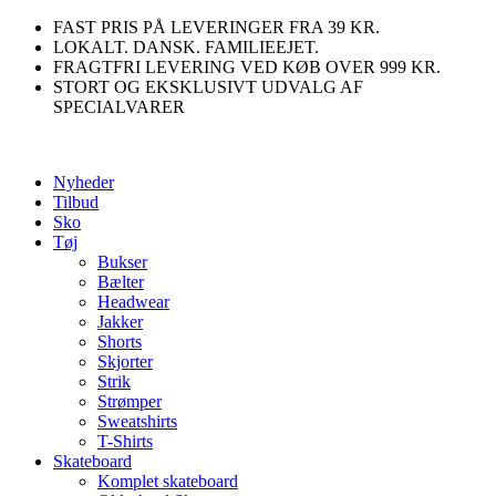
Videre
FAST PRIS PÅ LEVERINGER FRA 39 KR.
til
LOKALT. DANSK. FAMILIEEJET.
indhold
FRAGTFRI LEVERING VED KØB OVER 999 KR.
STORT OG EKSKLUSIVT UDVALG AF
SPECIALVARER
Nyheder
Tilbud
Sko
Tøj
Bukser
Bælter
Headwear
Jakker
Shorts
Skjorter
Strik
Strømper
Sweatshirts
T-Shirts
Skateboard
Komplet skateboard