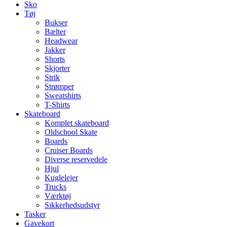
Sko
Tøj
Bukser
Bælter
Headwear
Jakker
Shorts
Skjorter
Strik
Strømper
Sweatshirts
T-Shirts
Skateboard
Komplet skateboard
Oldschool Skate
Boards
Cruiser Boards
Diverse reservedele
Hjul
Kuglelejer
Trucks
Værktøj
Sikkerhedsudstyr
Tasker
Gavekort