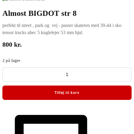
Almost BIGDOT str 8
perfekt til street , park og vej - passer skateren med 39-44 i sko
tensor trucks abec 5 kuglelejer 53 mm hjul
800
kr.
2 på lager
Almost
BIGDOT
str
8
antal
Tilføj til kurv