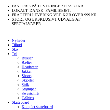
Videre
FAST PRIS PÅ LEVERINGER FRA 39 KR.
til
LOKALT. DANSK. FAMILIEEJET.
indhold
FRAGTFRI LEVERING VED KØB OVER 999 KR.
STORT OG EKSKLUSIVT UDVALG AF
SPECIALVARER
Nyheder
Tilbud
Sko
Tøj
Bukser
Bælter
Headwear
Jakker
Shorts
Skjorter
Strik
Strømper
Sweatshirts
T-Shirts
Skateboard
Komplet skateboard