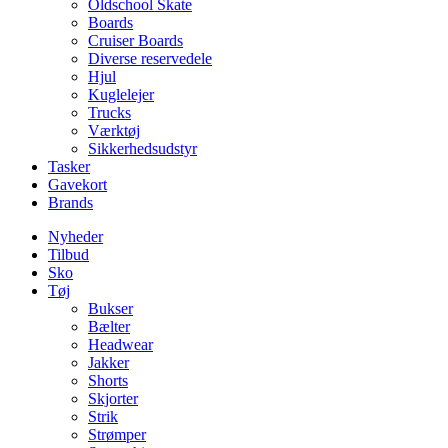
Oldschool Skate
Boards
Cruiser Boards
Diverse reservedele
Hjul
Kuglelejer
Trucks
Værktøj
Sikkerhedsudstyr
Tasker
Gavekort
Brands
Nyheder
Tilbud
Sko
Tøj
Bukser
Bælter
Headwear
Jakker
Shorts
Skjorter
Strik
Strømper