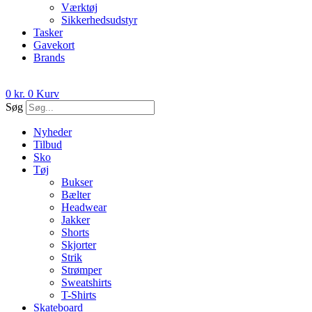
Værktøj
Sikkerhedsudstyr
Tasker
Gavekort
Brands
0
kr.
0
Kurv
Søg
Nyheder
Tilbud
Sko
Tøj
Bukser
Bælter
Headwear
Jakker
Shorts
Skjorter
Strik
Strømper
Sweatshirts
T-Shirts
Skateboard