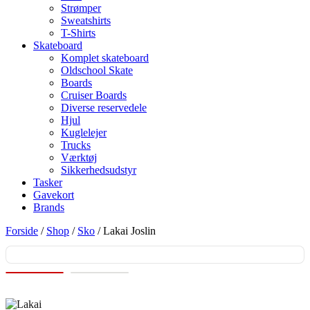
Strømper
Sweatshirts
T-Shirts
Skateboard
Komplet skateboard
Oldschool Skate
Boards
Cruiser Boards
Diverse reservedele
Hjul
Kuglelejer
Trucks
Værktøj
Sikkerhedsudstyr
Tasker
Gavekort
Brands
Forside
/
Shop
/
Sko
/ Lakai Joslin