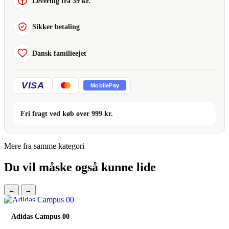
Levering fra 39 kr.
Sikker betaling
Dansk familieejet
VISA
MobilePay
Fri fragt ved køb over
999
kr.
Mere fra samme kategori
Du vil måske også kunne lide
←
→
spar 44%
Adidas Campus 00