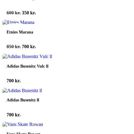
Den
Den
600
kr.
350
kr.
oprindelige
aktuelle
pris
pris
spar 18%
var:
er:
Etnies Marana
600 kr..
350 kr..
Den
Den
850
kr.
700
kr.
oprindelige
aktuelle
pris
pris
var:
er:
Adidas Busenitz Vulc ll
850 kr..
700 kr..
700
kr.
Adidas Busenitz ll
700
kr.
Vans Skate Rowan