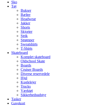
Sko
Tøj
Bukser
Bælter
Headwear
Jakker
Shorts
Skjorter
Strik
Strømper
Sweatshirts
T-Shirts
Skateboard
Komplet skateboard
Oldschool Skate
Boards
Cruiser Boards
Diverse reservedele
Hjul
Kuglelejer
Trucks
Værktøj
Sikkerhedsudstyr
Tasker
Gavekort