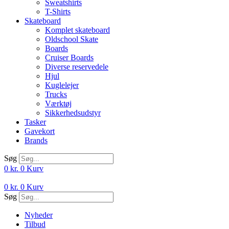
Sweatshirts
T-Shirts
Skateboard
Komplet skateboard
Oldschool Skate
Boards
Cruiser Boards
Diverse reservedele
Hjul
Kuglelejer
Trucks
Værktøj
Sikkerhedsudstyr
Tasker
Gavekort
Brands
Søg
0
kr.
0
Kurv
0
kr.
0
Kurv
Søg
Nyheder
Tilbud