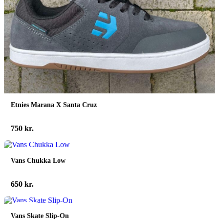
Etnies Marana X Santa Cruz
750
kr.
Vans Chukka Low
650
kr.
spar 42%
Vans Skate Slip-On