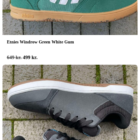
Etnies Windrow Green White Gum
Den
Den
649
kr.
499
kr.
oprindelige
aktuelle
pris
pris
var:
er:
649 kr..
499 kr..