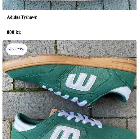
Adidas Tyshawn
800
kr.
spar 23%