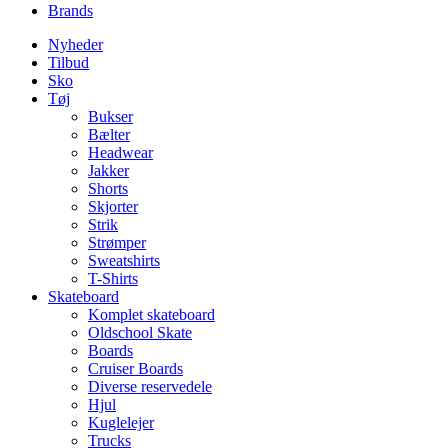
Brands
Nyheder
Tilbud
Sko
Tøj
Bukser
Bælter
Headwear
Jakker
Shorts
Skjorter
Strik
Strømper
Sweatshirts
T-Shirts
Skateboard
Komplet skateboard
Oldschool Skate
Boards
Cruiser Boards
Diverse reservedele
Hjul
Kuglelejer
Trucks