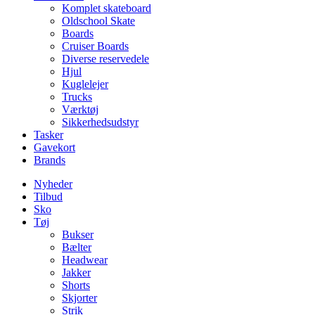
Komplet skateboard
Oldschool Skate
Boards
Cruiser Boards
Diverse reservedele
Hjul
Kuglelejer
Trucks
Værktøj
Sikkerhedsudstyr
Tasker
Gavekort
Brands
Nyheder
Tilbud
Sko
Tøj
Bukser
Bælter
Headwear
Jakker
Shorts
Skjorter
Strik