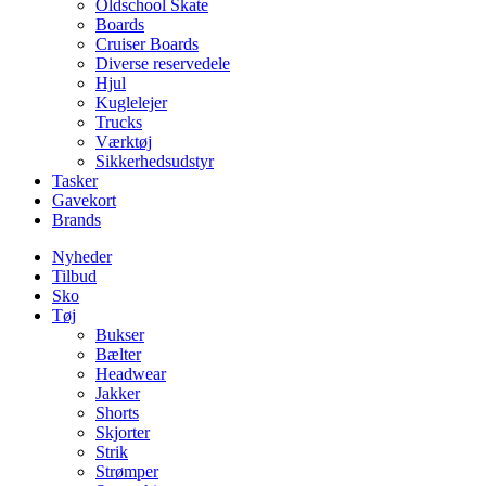
Oldschool Skate
Boards
Cruiser Boards
Diverse reservedele
Hjul
Kuglelejer
Trucks
Værktøj
Sikkerhedsudstyr
Tasker
Gavekort
Brands
Nyheder
Tilbud
Sko
Tøj
Bukser
Bælter
Headwear
Jakker
Shorts
Skjorter
Strik
Strømper