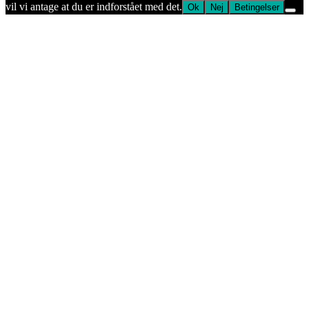
vil vi antage at du er indforstået med det.
Ok
Nej
Betingelser