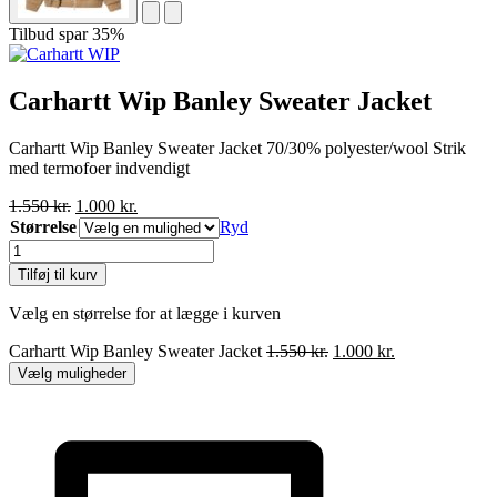
Tilbud
spar 35%
Carhartt Wip Banley Sweater Jacket
Carhartt Wip Banley Sweater Jacket 70/30% polyester/wool Strik
med termofoer indvendigt
Den
Den
1.550
kr.
1.000
kr.
oprindelige
aktuelle
Størrelse
Ryd
pris
pris
Carhartt
var:
er:
Wip
Tilføj til kurv
1.550 kr..
1.000 kr..
Banley
Sweater
Vælg en størrelse for at lægge i kurven
Jacket
antal
Den
Den
Carhartt Wip Banley Sweater Jacket
1.550
kr.
1.000
kr.
oprindelige
aktuelle
Vælg muligheder
pris
pris
var:
er:
1.550 kr..
1.000 kr..