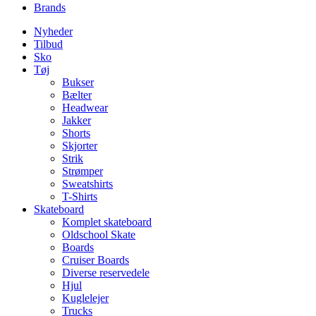
Brands
Nyheder
Tilbud
Sko
Tøj
Bukser
Bælter
Headwear
Jakker
Shorts
Skjorter
Strik
Strømper
Sweatshirts
T-Shirts
Skateboard
Komplet skateboard
Oldschool Skate
Boards
Cruiser Boards
Diverse reservedele
Hjul
Kuglelejer
Trucks