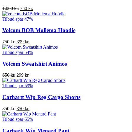
Den
Den
1.000
kr.
750
kr.
oprindelige
aktuelle
pris
pris
Tilbud
spar 47%
var:
er:
1.000 kr..
750 kr..
Volcom BOB Mollema Hoodie
Den
Den
750
kr.
399
kr.
oprindelige
aktuelle
pris
pris
Tilbud
spar 54%
var:
er:
750 kr..
399 kr..
Volcom Sweatshirt Animos
Den
Den
650
kr.
299
kr.
oprindelige
aktuelle
pris
pris
Tilbud
spar 59%
var:
er:
650 kr..
299 kr..
Carhartt Wip Reg Cargo Shorts
Den
Den
850
kr.
350
kr.
oprindelige
aktuelle
pris
pris
Tilbud
spar 65%
var:
er:
850 kr..
350 kr..
Carhartt Wip Menard Pant