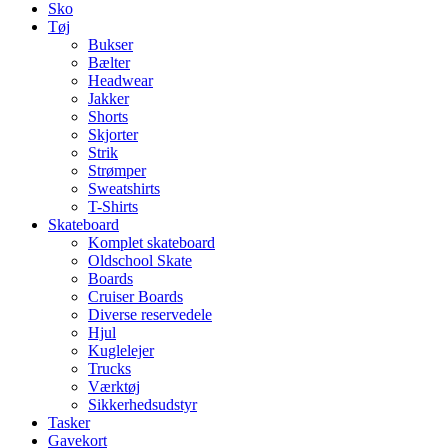
Sko
Tøj
Bukser
Bælter
Headwear
Jakker
Shorts
Skjorter
Strik
Strømper
Sweatshirts
T-Shirts
Skateboard
Komplet skateboard
Oldschool Skate
Boards
Cruiser Boards
Diverse reservedele
Hjul
Kuglelejer
Trucks
Værktøj
Sikkerhedsudstyr
Tasker
Gavekort