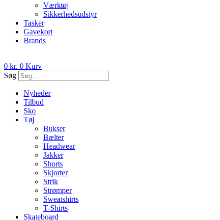
Værktøj
Sikkerhedsudstyr
Tasker
Gavekort
Brands
0
kr.
0
Kurv
Søg
Nyheder
Tilbud
Sko
Tøj
Bukser
Bælter
Headwear
Jakker
Shorts
Skjorter
Strik
Strømper
Sweatshirts
T-Shirts
Skateboard