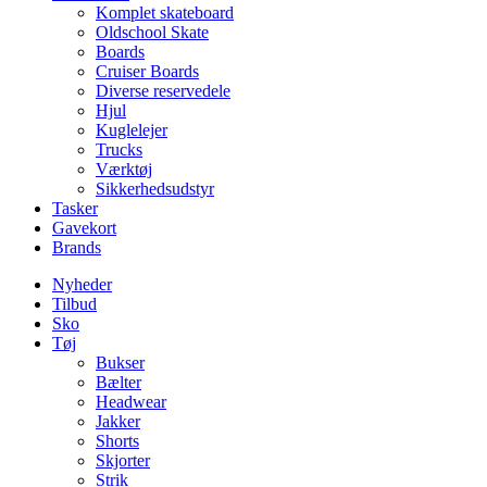
Komplet skateboard
Oldschool Skate
Boards
Cruiser Boards
Diverse reservedele
Hjul
Kuglelejer
Trucks
Værktøj
Sikkerhedsudstyr
Tasker
Gavekort
Brands
Nyheder
Tilbud
Sko
Tøj
Bukser
Bælter
Headwear
Jakker
Shorts
Skjorter
Strik