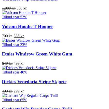
Den
Den
1.000
kr.
350
kr.
oprindelige
aktuelle
pris
pris
Tilbud
spar 52%
var:
er:
1.000 kr..
350 kr..
Volcom Hoodie T Hooper
Den
Den
700
kr.
335
kr.
oprindelige
aktuelle
pris
pris
Tilbud
spar 23%
var:
er:
700 kr..
335 kr..
Etnies Windrow Green White Gum
Den
Den
649
kr.
499
kr.
oprindelige
aktuelle
pris
pris
Tilbud
spar 40%
var:
er:
649 kr..
499 kr..
Dickies Venedocia Stripe Skjorte
Den
Den
499
kr.
299
kr.
oprindelige
aktuelle
pris
pris
Tilbud
spar 65%
var:
er:
499 kr..
299 kr..