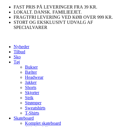
Videre
FAST PRIS PÅ LEVERINGER FRA 39 KR.
til
LOKALT. DANSK. FAMILIEEJET.
indhold
FRAGTFRI LEVERING VED KØB OVER 999 KR.
STORT OG EKSKLUSIVT UDVALG AF
SPECIALVARER
Nyheder
Tilbud
Sko
Tøj
Bukser
Bælter
Headwear
Jakker
Shorts
Skjorter
Strik
Strømper
Sweatshirts
T-Shirts
Skateboard
Komplet skateboard