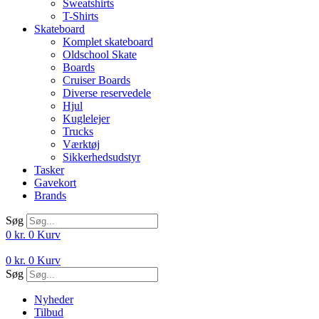
Sweatshirts
T-Shirts
Skateboard
Komplet skateboard
Oldschool Skate
Boards
Cruiser Boards
Diverse reservedele
Hjul
Kuglelejer
Trucks
Værktøj
Sikkerhedsudstyr
Tasker
Gavekort
Brands
Søg
0
kr.
0
Kurv
0
kr.
0
Kurv
Søg
Nyheder
Tilbud