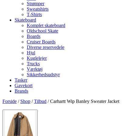
Strømper
Sweatshirts
T-Shirts
Skateboard
Komplet skateboard
Oldschool Skate
Boards
Cruiser Boards
Diverse reservedele
Hjul
Kuglelejer
Trucks
Værktøj
Sikkerhedsudstyr
Tasker
Gavekort
Brands
Forside
/
Shop
/
Tilbud
/ Carhartt Wip Banley Sweater Jacket