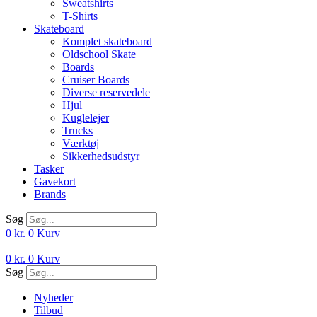
Sweatshirts
T-Shirts
Skateboard
Komplet skateboard
Oldschool Skate
Boards
Cruiser Boards
Diverse reservedele
Hjul
Kuglelejer
Trucks
Værktøj
Sikkerhedsudstyr
Tasker
Gavekort
Brands
Søg
0
kr.
0
Kurv
0
kr.
0
Kurv
Søg
Nyheder
Tilbud