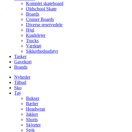
Komplet skateboard
Oldschool Skate
Boards
Cruiser Boards
Diverse reservedele
Hjul
Kuglelejer
Trucks
Værktøj
Sikkerhedsudstyr
Tasker
Gavekort
Brands
Nyheder
Tilbud
Sko
Tøj
Bukser
Bælter
Headwear
Jakker
Shorts
Skjorter
Strik