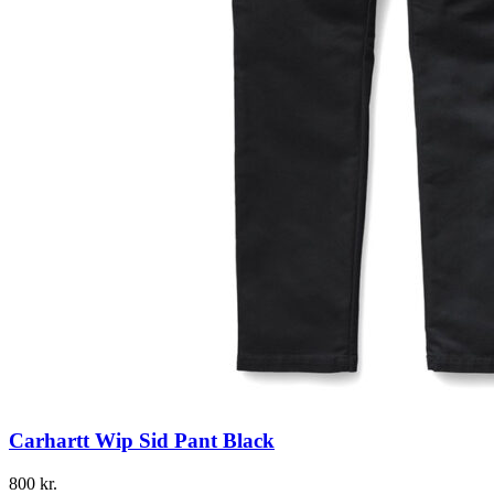
Carhartt Wip Sid Pant Black
800
kr.