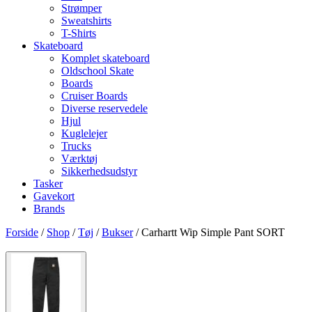
Strømper
Sweatshirts
T-Shirts
Skateboard
Komplet skateboard
Oldschool Skate
Boards
Cruiser Boards
Diverse reservedele
Hjul
Kuglelejer
Trucks
Værktøj
Sikkerhedsudstyr
Tasker
Gavekort
Brands
Forside
/
Shop
/
Tøj
/
Bukser
/ Carhartt Wip Simple Pant SORT