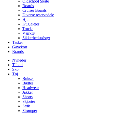
Oldschool Skate
Boards
Cruiser Boards
Diverse reservedele
Hjul
Kuglelejer
Trucks
Værktøj
Sikkerhedsudstyr
Tasker
Gavekort
Brands
Nyheder
Tilbud
Sko
Tøj
Bukser
Bælter
Headwear
Jakker
Shorts
Skjorter
Strik
Strømper