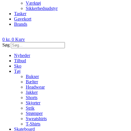
Værktøj
Sikkerhedsudstyr
Tasker
Gavekort
Brands
0
kr.
0
Kurv
Søg
Nyheder
Tilbud
Sko
Tøj
Bukser
Bælter
Headwear
Jakker
Shorts
Skjorter
Strik
Strømper
Sweatshirts
T-Shirts
Skateboard