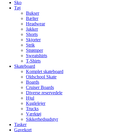
Sko
Tøj
Bukser
Bælter
Headwear
Jakker
Shorts
Skjorter
Strik
Strømper
Sweatshirts
T-Shirts
Skateboard
Komplet skateboard
Oldschool Skate
Boards
Cruiser Boards
Diverse reservedele
Hjul
Kuglelejer
Trucks
Værktøj
Sikkerhedsudstyr
Tasker
Gavekort