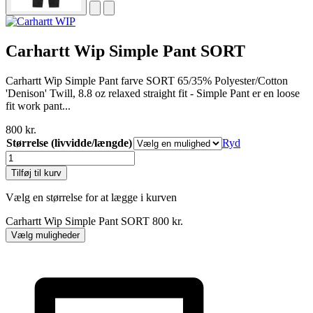
Carhartt Wip Simple Pant SORT
Carhartt Wip Simple Pant farve SORT 65/35% Polyester/Cotton
'Denison' Twill, 8.8 oz relaxed straight fit - Simple Pant er en loose
fit work pant...
800
kr.
Størrelse (livvidde/længde)
Ryd
Carhartt
Wip
Tilføj til kurv
Simple
Pant
Vælg en størrelse for at lægge i kurven
SORT
antal
Carhartt Wip Simple Pant SORT
800
kr.
Vælg muligheder