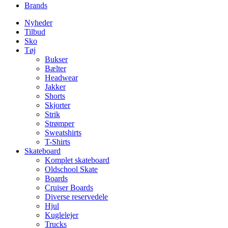
Brands
Nyheder
Tilbud
Sko
Tøj
Bukser
Bælter
Headwear
Jakker
Shorts
Skjorter
Strik
Strømper
Sweatshirts
T-Shirts
Skateboard
Komplet skateboard
Oldschool Skate
Boards
Cruiser Boards
Diverse reservedele
Hjul
Kuglelejer
Trucks