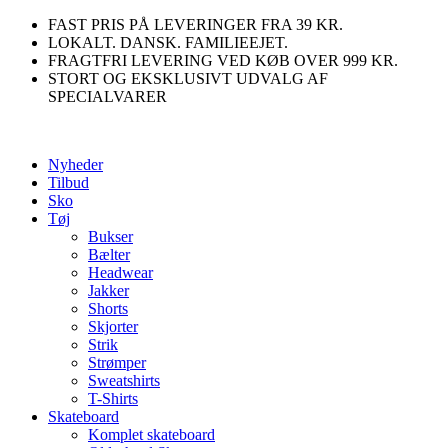
Videre
FAST PRIS PÅ LEVERINGER FRA 39 KR.
til
LOKALT. DANSK. FAMILIEEJET.
indhold
FRAGTFRI LEVERING VED KØB OVER 999 KR.
STORT OG EKSKLUSIVT UDVALG AF
SPECIALVARER
Nyheder
Tilbud
Sko
Tøj
Bukser
Bælter
Headwear
Jakker
Shorts
Skjorter
Strik
Strømper
Sweatshirts
T-Shirts
Skateboard
Komplet skateboard