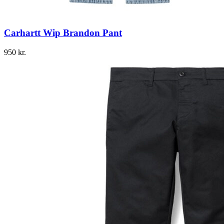
Carhartt Wip Brandon Pant
950
kr.