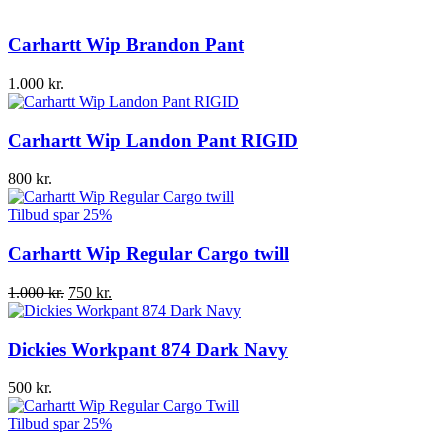
Carhartt Wip Brandon Pant
1.000
kr.
Carhartt Wip Landon Pant RIGID
800
kr.
Tilbud
spar 25%
Carhartt Wip Regular Cargo twill
Den
Den
1.000
kr.
750
kr.
oprindelige
aktuelle
pris
pris
var:
er:
Dickies Workpant 874 Dark Navy
1.000 kr..
750 kr..
500
kr.
Tilbud
spar 25%