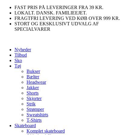
Videre
FAST PRIS PÅ LEVERINGER FRA 39 KR.
til
LOKALT. DANSK. FAMILIEEJET.
indhold
FRAGTFRI LEVERING VED KØB OVER 999 KR.
STORT OG EKSKLUSIVT UDVALG AF
SPECIALVARER
Nyheder
Tilbud
Sko
Tøj
Bukser
Bælter
Headwear
Jakker
Shorts
Skjorter
Strik
Strømper
Sweatshirts
T-Shirts
Skateboard
Komplet skateboard