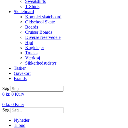
Sweatshirts
T-Shirts
Skateboard
Komplet skateboard
Oldschool Skate
Boards
Cruiser Boards
Diverse reservedele
Hjul
Kuglelejer
Trucks
Værktøj
Sikkerhedsudstyr
Tasker
Gavekort
Brands
Søg
0
kr.
0
Kurv
0
kr.
0
Kurv
Søg
Nyheder
Tilbud