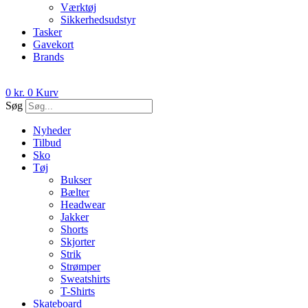
Værktøj
Sikkerhedsudstyr
Tasker
Gavekort
Brands
0
kr.
0
Kurv
Søg
Nyheder
Tilbud
Sko
Tøj
Bukser
Bælter
Headwear
Jakker
Shorts
Skjorter
Strik
Strømper
Sweatshirts
T-Shirts
Skateboard