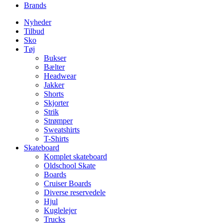
Brands
Nyheder
Tilbud
Sko
Tøj
Bukser
Bælter
Headwear
Jakker
Shorts
Skjorter
Strik
Strømper
Sweatshirts
T-Shirts
Skateboard
Komplet skateboard
Oldschool Skate
Boards
Cruiser Boards
Diverse reservedele
Hjul
Kuglelejer
Trucks