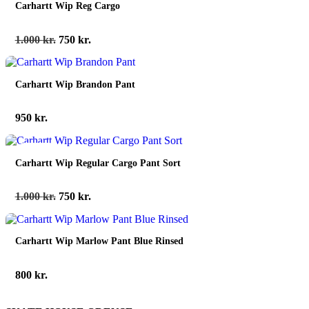
Carhartt Wip Reg Cargo
Den
Den
1.000
kr.
750
kr.
oprindelige
aktuelle
pris
pris
var:
er:
Carhartt Wip Brandon Pant
1.000 kr..
750 kr..
950
kr.
spar 25%
Carhartt Wip Regular Cargo Pant Sort
Den
Den
1.000
kr.
750
kr.
oprindelige
aktuelle
pris
pris
var:
er:
Carhartt Wip Marlow Pant Blue Rinsed
1.000 kr..
750 kr..
800
kr.