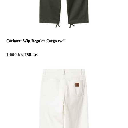
Carhartt Wip Regular Cargo twill
Den
Den
1.000
kr.
750
kr.
oprindelige
aktuelle
pris
pris
var:
er:
1.000 kr..
750 kr..