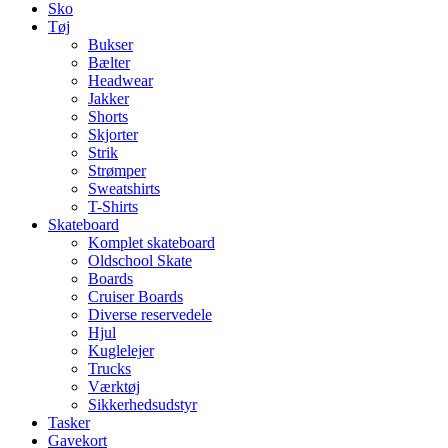
Sko
Tøj
Bukser
Bælter
Headwear
Jakker
Shorts
Skjorter
Strik
Strømper
Sweatshirts
T-Shirts
Skateboard
Komplet skateboard
Oldschool Skate
Boards
Cruiser Boards
Diverse reservedele
Hjul
Kuglelejer
Trucks
Værktøj
Sikkerhedsudstyr
Tasker
Gavekort