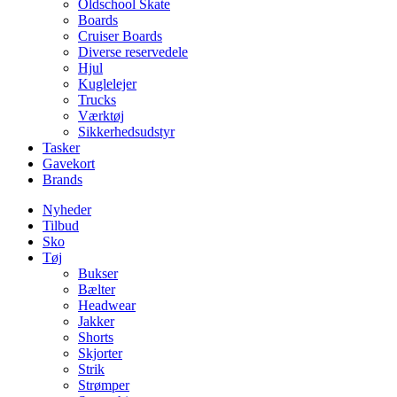
Oldschool Skate
Boards
Cruiser Boards
Diverse reservedele
Hjul
Kuglelejer
Trucks
Værktøj
Sikkerhedsudstyr
Tasker
Gavekort
Brands
Nyheder
Tilbud
Sko
Tøj
Bukser
Bælter
Headwear
Jakker
Shorts
Skjorter
Strik
Strømper