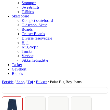
Strømper
Sweatshirts
T-Shirts
Skateboard
Komplet skateboard
Oldschool Skate
Boards
Cruiser Boards
Diverse reservedele
Hjul
Kuglelejer
Trucks
Værktøj
Sikkerhedsudstyr
Tasker
Gavekort
Brands
Forside
/
Shop
/
Tøj
/
Bukser
/ Polar Big Boy Jeans