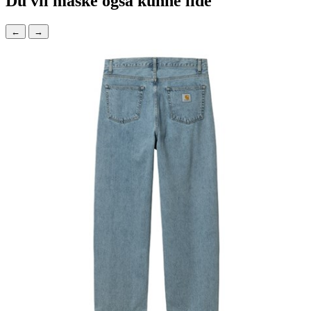
Du vil måske også kunne lide
←
→