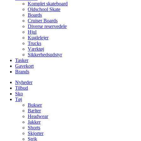
Komplet skateboard
Oldschool Skate
Boards
Cruiser Boards
Diverse reservedele
Hjul
Kuglelejer
Trucks
Værktøj
Sikkerhedsudstyr
Tasker
Gavekort
Brands
Nyheder
Tilbud
Sko
Tøj
Bukser
Bælter
Headwear
Jakker
Shorts
Skjorter
Strik