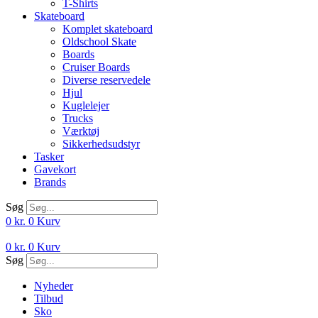
T-Shirts
Skateboard
Komplet skateboard
Oldschool Skate
Boards
Cruiser Boards
Diverse reservedele
Hjul
Kuglelejer
Trucks
Værktøj
Sikkerhedsudstyr
Tasker
Gavekort
Brands
Søg
0
kr.
0
Kurv
0
kr.
0
Kurv
Søg
Nyheder
Tilbud
Sko