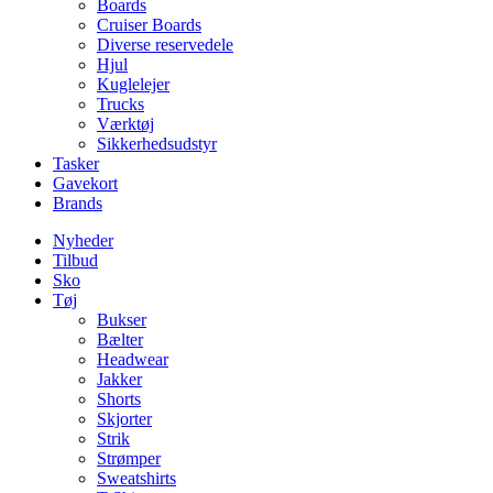
Boards
Cruiser Boards
Diverse reservedele
Hjul
Kuglelejer
Trucks
Værktøj
Sikkerhedsudstyr
Tasker
Gavekort
Brands
Nyheder
Tilbud
Sko
Tøj
Bukser
Bælter
Headwear
Jakker
Shorts
Skjorter
Strik
Strømper
Sweatshirts