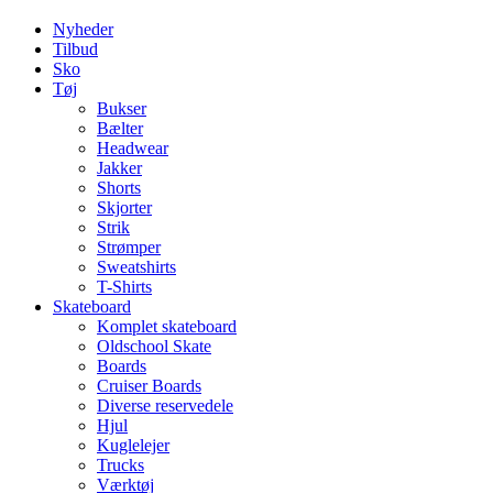
Nyheder
Tilbud
Sko
Tøj
Bukser
Bælter
Headwear
Jakker
Shorts
Skjorter
Strik
Strømper
Sweatshirts
T-Shirts
Skateboard
Komplet skateboard
Oldschool Skate
Boards
Cruiser Boards
Diverse reservedele
Hjul
Kuglelejer
Trucks
Værktøj