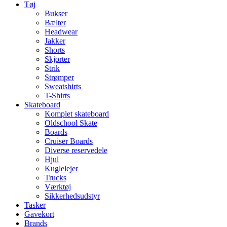
Tøj
Bukser
Bælter
Headwear
Jakker
Shorts
Skjorter
Strik
Strømper
Sweatshirts
T-Shirts
Skateboard
Komplet skateboard
Oldschool Skate
Boards
Cruiser Boards
Diverse reservedele
Hjul
Kuglelejer
Trucks
Værktøj
Sikkerhedsudstyr
Tasker
Gavekort
Brands