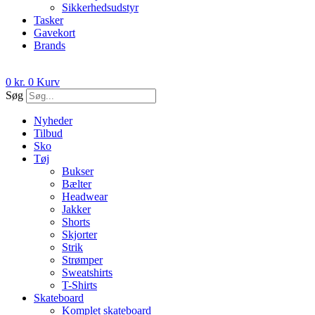
Sikkerhedsudstyr
Tasker
Gavekort
Brands
0
kr.
0
Kurv
Søg
Nyheder
Tilbud
Sko
Tøj
Bukser
Bælter
Headwear
Jakker
Shorts
Skjorter
Strik
Strømper
Sweatshirts
T-Shirts
Skateboard
Komplet skateboard