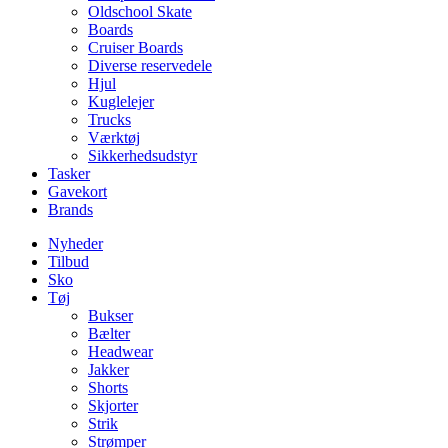
Oldschool Skate
Boards
Cruiser Boards
Diverse reservedele
Hjul
Kuglelejer
Trucks
Værktøj
Sikkerhedsudstyr
Tasker
Gavekort
Brands
Nyheder
Tilbud
Sko
Tøj
Bukser
Bælter
Headwear
Jakker
Shorts
Skjorter
Strik
Strømper