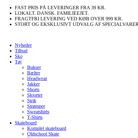
Videre
FAST PRIS PÅ LEVERINGER FRA 39 KR.
til
LOKALT. DANSK. FAMILIEEJET.
indhold
FRAGTFRI LEVERING VED KØB OVER 999 KR.
STORT OG EKSKLUSIVT UDVALG AF SPECIALVARE
Nyheder
Tilbud
Sko
Tøj
Bukser
Bælter
Headwear
Jakker
Shorts
Skjorter
Strik
Strømper
Sweatshirts
T-Shirts
Skateboard
Komplet skateboard
Oldschool Skate