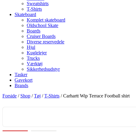
Sweatshirts
T-Shirts
Skateboard
Komplet skateboard
Oldschool Skate
Boards
Cruiser Boards
Diverse reservedele
Hjul
Kuglelejer
Trucks
Værktøj
Sikkerhedsudstyr
Tasker
Gavekort
Brands
Forside
/
Shop
/
Tøj
/
T-Shirts
/ Carhartt Wip Terrace Football shirt