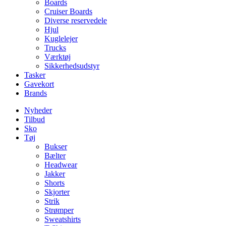
Boards
Cruiser Boards
Diverse reservedele
Hjul
Kuglelejer
Trucks
Værktøj
Sikkerhedsudstyr
Tasker
Gavekort
Brands
Nyheder
Tilbud
Sko
Tøj
Bukser
Bælter
Headwear
Jakker
Shorts
Skjorter
Strik
Strømper
Sweatshirts