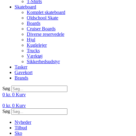
T-Shirts
Skateboard
Komplet skateboard
Oldschool Skate
Boards
Cruiser Boards
Diverse reservedele
Hjul
Kuglelejer
Trucks
Værktøj
Sikkerhedsudstyr
Tasker
Gavekort
Brands
Søg
0
kr.
0
Kurv
0
kr.
0
Kurv
Søg
Nyheder
Tilbud
Sko