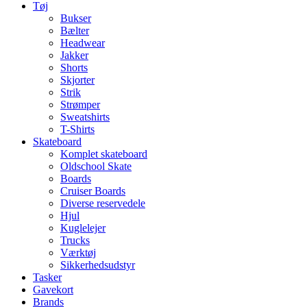
Tøj
Bukser
Bælter
Headwear
Jakker
Shorts
Skjorter
Strik
Strømper
Sweatshirts
T-Shirts
Skateboard
Komplet skateboard
Oldschool Skate
Boards
Cruiser Boards
Diverse reservedele
Hjul
Kuglelejer
Trucks
Værktøj
Sikkerhedsudstyr
Tasker
Gavekort
Brands