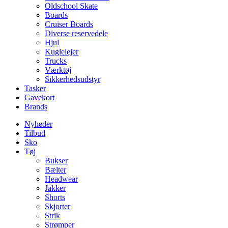
Oldschool Skate
Boards
Cruiser Boards
Diverse reservedele
Hjul
Kuglelejer
Trucks
Værktøj
Sikkerhedsudstyr
Tasker
Gavekort
Brands
Nyheder
Tilbud
Sko
Tøj
Bukser
Bælter
Headwear
Jakker
Shorts
Skjorter
Strik
Strømper