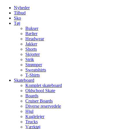
Nyheder
Tilbud
Sko
Tøj
Bukser
Bælter
Headwear
Jakker
Shorts
Skjorter
Strik
Strømper
Sweatshirts
T-Shirts
Skateboard
Komplet skateboard
Oldschool Skate
Boards
Cruiser Boards
Diverse reservedele
Hjul
Kuglelejer
Trucks
Værktøj