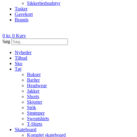
Sikkerhedsudstyr
Tasker
Gavekort
Brands
0
kr.
0
Kurv
Søg
Nyheder
Tilbud
Sko
Tøj
Bukser
Bælter
Headwear
Jakker
Shorts
Skjorter
Strik
Strømper
Sweatshirts
T-Shirts
Skateboard
Komplet skateboard