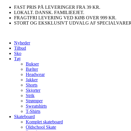
Videre
FAST PRIS PÅ LEVERINGER FRA 39 KR.
til
LOKALT. DANSK. FAMILIEEJET.
indhold
FRAGTFRI LEVERING VED KØB OVER 999 KR.
STORT OG EKSKLUSIVT UDVALG AF SPECIALVARE
Nyheder
Tilbud
Sko
Tøj
Bukser
Bælter
Headwear
Jakker
Shorts
Skjorter
Strik
Strømper
Sweatshirts
T-Shirts
Skateboard
Komplet skateboard
Oldschool Skate