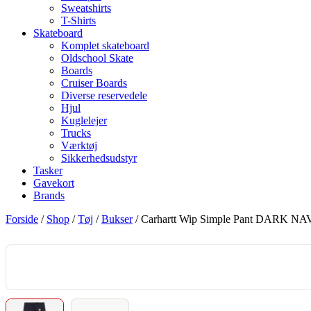
Sweatshirts
T-Shirts
Skateboard
Komplet skateboard
Oldschool Skate
Boards
Cruiser Boards
Diverse reservedele
Hjul
Kuglelejer
Trucks
Værktøj
Sikkerhedsudstyr
Tasker
Gavekort
Brands
Forside
/
Shop
/
Tøj
/
Bukser
/ Carhartt Wip Simple Pant DARK N