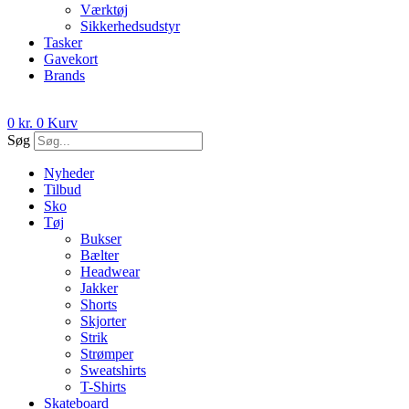
Værktøj
Sikkerhedsudstyr
Tasker
Gavekort
Brands
0
kr.
0
Kurv
Søg
Nyheder
Tilbud
Sko
Tøj
Bukser
Bælter
Headwear
Jakker
Shorts
Skjorter
Strik
Strømper
Sweatshirts
T-Shirts
Skateboard