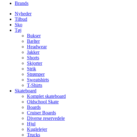
Brands
Nyheder
Tilbud
Sko
Tøj
Bukser
Bælter
Headwear
Jakker
Shorts
Skjorter
Strik
Strømper
Sweatshirts
T-Shirts
Skateboard
Komplet skateboard
Oldschool Skate
Boards
Cruiser Boards
Diverse reservedele
Hjul
Kuglelejer
Trucks