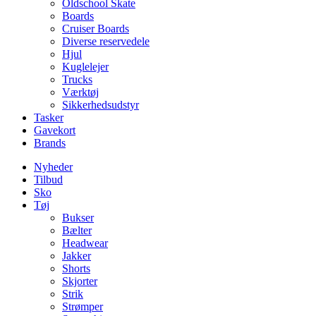
Oldschool Skate
Boards
Cruiser Boards
Diverse reservedele
Hjul
Kuglelejer
Trucks
Værktøj
Sikkerhedsudstyr
Tasker
Gavekort
Brands
Nyheder
Tilbud
Sko
Tøj
Bukser
Bælter
Headwear
Jakker
Shorts
Skjorter
Strik
Strømper