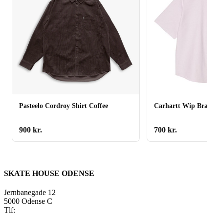
Pasteelo Cordroy Shirt Coffee
Carhartt Wip Braxton
900
kr.
700
kr.
SKATE HOUSE ODENSE
Jernbanegade 12
5000 Odense C
Tlf:
22 45 84 39
info@skatehouse.dk