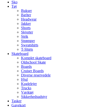
Sko
Tøj
Bukser
Bælter
Headwear
Jakker
Shorts
Skjorter
Strik
Strømper
Sweatshirts
T-Shirts
Skateboard
Komplet skateboard
Oldschool Skate
Boards
Cruiser Boards
Diverse reservedele
Hjul
Kuglelejer
Trucks
Værktøj
Sikkerhedsudstyr
Tasker
Gavekort