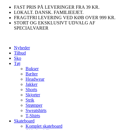
Videre
FAST PRIS PÅ LEVERINGER FRA 39 KR.
til
LOKALT. DANSK. FAMILIEEJET.
indhold
FRAGTFRI LEVERING VED KØB OVER 999 KR.
STORT OG EKSKLUSIVT UDVALG AF
SPECIALVARER
Nyheder
Tilbud
Sko
Tøj
Bukser
Bælter
Headwear
Jakker
Shorts
Skjorter
Strik
Strømper
Sweatshirts
T-Shirts
Skateboard
Komplet skateboard