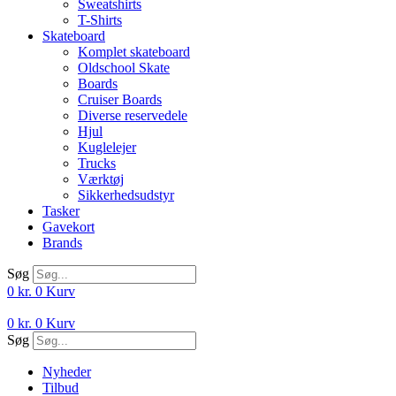
Sweatshirts
T-Shirts
Skateboard
Komplet skateboard
Oldschool Skate
Boards
Cruiser Boards
Diverse reservedele
Hjul
Kuglelejer
Trucks
Værktøj
Sikkerhedsudstyr
Tasker
Gavekort
Brands
Søg
0
kr.
0
Kurv
0
kr.
0
Kurv
Søg
Nyheder
Tilbud