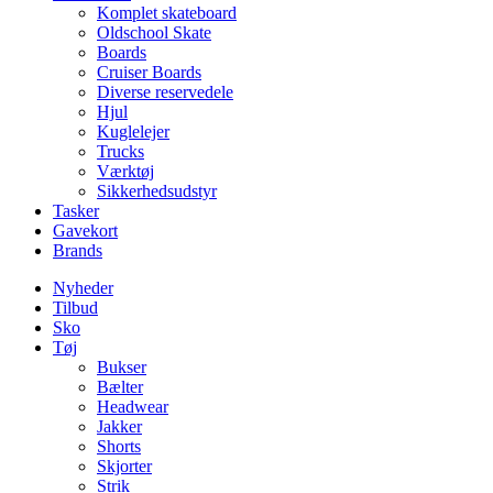
Komplet skateboard
Oldschool Skate
Boards
Cruiser Boards
Diverse reservedele
Hjul
Kuglelejer
Trucks
Værktøj
Sikkerhedsudstyr
Tasker
Gavekort
Brands
Nyheder
Tilbud
Sko
Tøj
Bukser
Bælter
Headwear
Jakker
Shorts
Skjorter
Strik