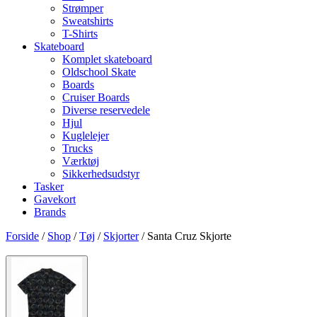
Strømper
Sweatshirts
T-Shirts
Skateboard
Komplet skateboard
Oldschool Skate
Boards
Cruiser Boards
Diverse reservedele
Hjul
Kuglelejer
Trucks
Værktøj
Sikkerhedsudstyr
Tasker
Gavekort
Brands
Forside
/
Shop
/
Tøj
/
Skjorter
/ Santa Cruz Skjorte