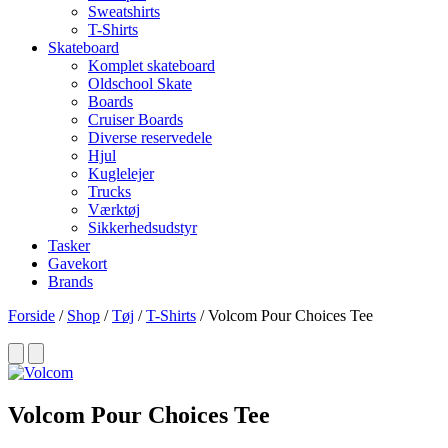
Sweatshirts
T-Shirts
Skateboard
Komplet skateboard
Oldschool Skate
Boards
Cruiser Boards
Diverse reservedele
Hjul
Kuglelejer
Trucks
Værktøj
Sikkerhedsudstyr
Tasker
Gavekort
Brands
Forside
/
Shop
/
Tøj
/
T-Shirts
/ Volcom Pour Choices Tee
Volcom Pour Choices Tee